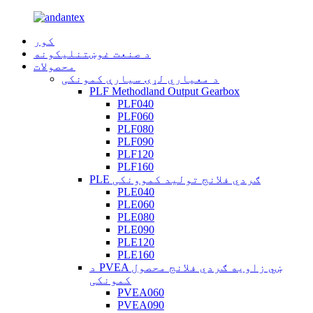
کور
د صنعت غوښتنلیکونه
محصولات
د معیاري لړۍ سیارې کمونکی
PLF Methodland Output Gearbox
PLF040
PLF060
PLF080
PLF090
PLF120
PLF160
PLE ګردي فلانج تولید کموونکی
PLE040
PLE060
PLE080
PLE090
PLE120
PLE160
د PVEA ښي زاویه ګردي فلانج محصول
کمونکی
PVEA060
PVEA090