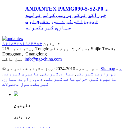
ANDANTEX PAMG090-5-S2-P0 د
خوراکي توکو پروسس کولو تولید
تجهیزاتو کې د لوړ دقیق لړۍ
سیارې ګیربکسونه
تلیفون
+۸۶۱۸۹۳۸۱۸۸۴۹۸
پته
نمبر 215، Tongde سړک، څلورم کلي، Shijie Town،
Dongguan، Guangdong
info@ngt-china.com
میل باکس
د
-
Sitemap
© د چاپ حق - 2010-2024: ټول حقونه خوندي دي.
ښي زاویه ګیربکس
,
سیارې ګیربکس
,
هایپوډ ګیرونه
,
هایپوډ ګیر
,
خولی شافټ ګیربکس
,
د ښي زاویه سیارې
ګیربکس
,
ټول محصولات
تلیفون
ټیلیفون