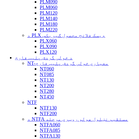
PLM090
PLM060
PLM120
PLM140
PLM180
PLM220
د PLX ډیسک فلانج محصول ګیربکس
PLX060
PLX090
PLX120
د خولی گردش پلیټ فارم
NT-معیاري خولی گردش پلیټ فارم
NT060
NT085
NT130
NT200
NT280
NT450
NTF
NTF130
NTF200
د NTFA مستقیم نښلول هولو روټري مرحله
NTFA060
NTFA085
NTFA130