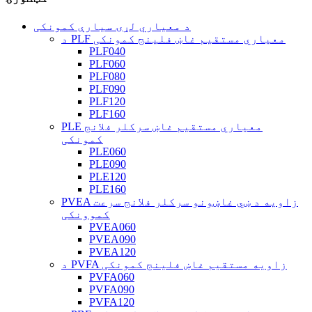
د معیاري لړۍ سیارې کمونکی
د PLF معیاري مستقیم غاښ فلینج کمونکی
PLF040
PLF060
PLF080
PLF090
PLF120
PLF160
PLE معیاري مستقیم غاښ سرکلر فلانج
کمونکی
PLE060
PLE090
PLE120
PLE160
PVEA زاویه د ښي غاښونو سرکلر فلانج سرعت
کموونکی
PVEA060
PVEA090
PVEA120
د PVFA زاویه مستقیم غاښ فلینج کمونکی
PVFA060
PVFA090
PVFA120