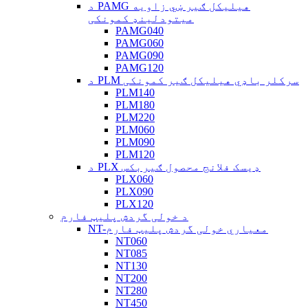
د PAMG هیلیکل ګیر ښي زاویه
میتودلینډ کمونکی
PAMG040
PAMG060
PAMG090
PAMG120
د PLM سرکلر باډي هیلیکل ګیر کمونکی
PLM140
PLM180
PLM220
PLM060
PLM090
PLM120
د PLX ډیسک فلانج محصول ګیربکس
PLX060
PLX090
PLX120
د خولی گردش پلیټ فارم
NT-معیاري خولی گردش پلیټ فارم
NT060
NT085
NT130
NT200
NT280
NT450