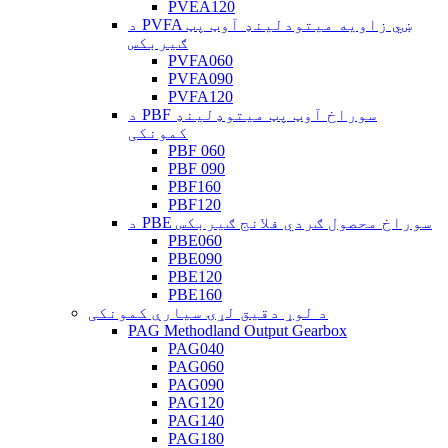
PVEA120
د PVFA ښي زاویه میتودلینډ آوټ پټ
ګیربکس
PVFA060
PVFA090
PVFA120
د PBF سوراخ آوټ پټ میتوډلینډ
کمونکی
PBF 060
PBF 090
PBF160
PBF120
د PBE سوراخ محصول ګردي فلانج ګیربکس
PBE060
PBE090
PBE120
PBE160
د لوړ دقیق لړۍ سیارې کمونکی
PAG Methodland Output Gearbox
PAG040
PAG060
PAG090
PAG120
PAG140
PAG180