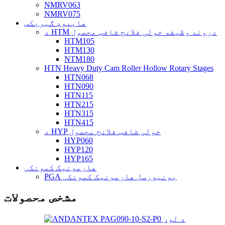
NMRV063
NMRV075
هایپوډ ګیربکس
د HTM دروند وظیفه خولی فلانج شافټ محصول
HTM105
HTM130
NTM180
HTN Heavy Duty Cam Roller Hollow Rotary Stages
HTN068
HTN090
HTN115
HTN215
HTN315
HTN415
د HYP خولی شافټ فلانج محصول
HYP060
HYP120
HYP165
هارمونیک کمونکی
PGA یونیورسل هارمونیک کمونکی
مشخص محصولات