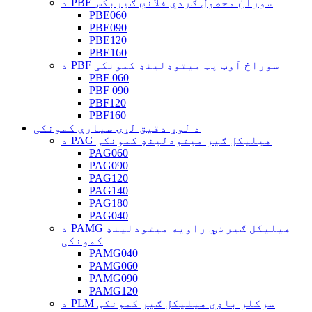
د PBE سوراخ محصول ګردي فلانج ګیربکس
PBE060
PBE090
PBE120
PBE160
د PBF سوراخ آوټ پټ میتوډلینډ کمونکی
PBF 060
PBF 090
PBF120
PBF160
د لوړ دقیق لړۍ سیارې کمونکی
د PAG هیلیکل ګیر میتودلینډ کمونکی
PAG060
PAG090
PAG120
PAG140
PAG180
PAG040
د PAMG هیلیکل ګیر ښي زاویه میتودلینډ
کمونکی
PAMG040
PAMG060
PAMG090
PAMG120
د PLM سرکلر باډي هیلیکل ګیر کمونکی