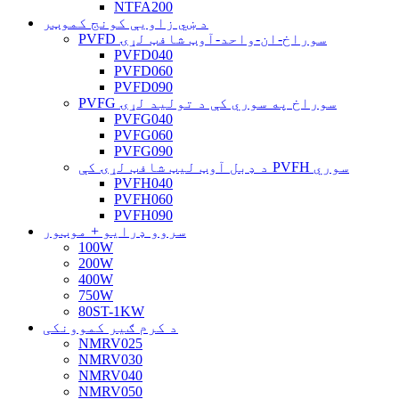
NTFA200
د ښي زاویې کونج کموټر
PVFD سوراخ-ان-واحد-آوټ شافټ لړۍ
PVFD040
PVFD060
PVFD090
PVFG سوراخ په سوري کې د تولید لړۍ
PVFG040
PVFG060
PVFG090
د ډبل آوټ لیټ شافټ لړۍ کې PVFH سوري
PVFH040
PVFH060
PVFH090
سروو ډرایو + موټور
100W
200W
400W
750W
80ST-1KW
د کرم ګیر کموونکی
NMRV025
NMRV030
NMRV040
NMRV050