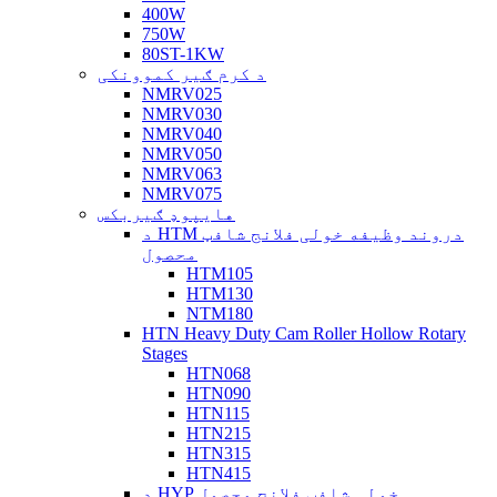
400W
750W
80ST-1KW
د کرم ګیر کموونکی
NMRV025
NMRV030
NMRV040
NMRV050
NMRV063
NMRV075
هایپوډ ګیربکس
د HTM دروند وظیفه خولی فلانج شافټ
محصول
HTM105
HTM130
NTM180
HTN Heavy Duty Cam Roller Hollow Rotary
Stages
HTN068
HTN090
HTN115
HTN215
HTN315
HTN415
د HYP خولی شافټ فلانج محصول