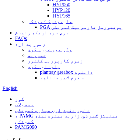
HYP060
HYP120
HYP165
هارمونیک کمونکی
PGA یونیورسل هارمونیک کمونکی
موږ سره اړیکه ونیسئ
FAQs
زموږ په اړه
ولې موږ غوره کړئ
خبرونه
زموږ کارپوریټ کلتور
ډاونلوډ کړئ
plantray greabox دانلود
د کرم ګیر دانلود
English
کور
محصولات
د لوړ دقیق لړۍ سیارې کمونکی
د PAMG هیلیکل ګیر ښي زاویه میتودلینډ
کمونکی
PAMG090
کټګورۍ