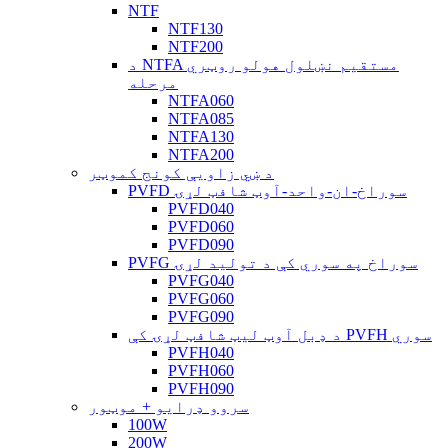
NTF
NTF130
NTF200
د NTFA مستقیم نښلول هولو روټري
مرحله
NTFA060
NTFA085
NTFA130
NTFA200
د ښي زاویې کونج کموټر
PVFD سوراخ-ان-واحد-آوټ شافټ لړۍ
PVFD040
PVFD060
PVFD090
PVFG سوراخ په سوري کې د تولید لړۍ
PVFG040
PVFG060
PVFG090
د ډبل آوټ لیټ شافټ لړۍ کې PVFH سوري
PVFH040
PVFH060
PVFH090
سروو ډرایو + موټور
100W
200W