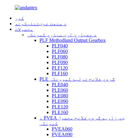
کور
د صنعت غوښتنلیکونه
محصولات
د معیاري لړۍ سیارې کمونکی
PLF Methodland Output Gearbox
PLF040
PLF060
PLF080
PLF090
PLF120
PLF160
PLE ګردي فلانج تولید کموونکی
PLE040
PLE060
PLE080
PLE090
PLE120
PLE160
د PVEA ښي زاویه ګردي فلانج محصول
کمونکی
PVEA060
PVEA090