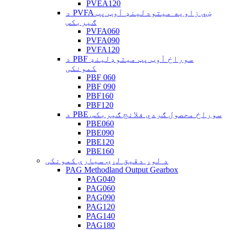
PVEA120
د PVFA ښي زاویه میتودلینډ آوټ پټ
ګیربکس
PVFA060
PVFA090
PVFA120
د PBF سوراخ آوټ پټ میتوډلینډ
کمونکی
PBF 060
PBF 090
PBF160
PBF120
د PBE سوراخ محصول ګردي فلانج ګیربکس
PBE060
PBE090
PBE120
PBE160
د لوړ دقیق لړۍ سیارې کمونکی
PAG Methodland Output Gearbox
PAG040
PAG060
PAG090
PAG120
PAG140
PAG180