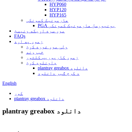
HYP060
HYP120
HYP165
هارمونیک کمونکی
PGA یونیورسل هارمونیک کمونکی
موږ سره اړیکه ونیسئ
FAQs
زموږ په اړه
ولې موږ غوره کړئ
خبرونه
زموږ کارپوریټ کلتور
ډاونلوډ کړئ
plantray greabox دانلود
د کرم ګیر دانلود
English
کور
plantray greabox دانلود
plantray greabox دانلود