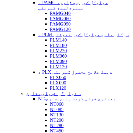
د PAMG هیلیکل ګیر ښي زاویه
میتودلینډ کمونکی
PAMG040
PAMG060
PAMG090
PAMG120
د PLM سرکلر باډي هیلیکل ګیر کمونکی
PLM140
PLM180
PLM220
PLM060
PLM090
PLM120
د PLX ډیسک فلانج محصول ګیربکس
PLX060
PLX090
PLX120
د خولی گردش پلیټ فارم
NT-معیاري خولی گردش پلیټ فارم
NT060
NT085
NT130
NT200
NT280
NT450