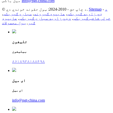
info@ngt-china.com
میل باکس
د
-
Sitemap
© د چاپ حق - 2010-2024: ټول حقونه خوندي دي.
ښي زاویه ګیربکس
,
هایپوډ ګیرونه
,
سیارې ګیربکس
,
خولی شافټ ګیربکس
,
د ښي زاویه سیارې ګیربکس
,
هایپوډ
ګیر
,
ټول محصولات
تلیفون
ټیلیفون
۸۶۱۸۹۳۸۱۸۸۴۹۸
ای میل
ای میل
info@ngt-china.com