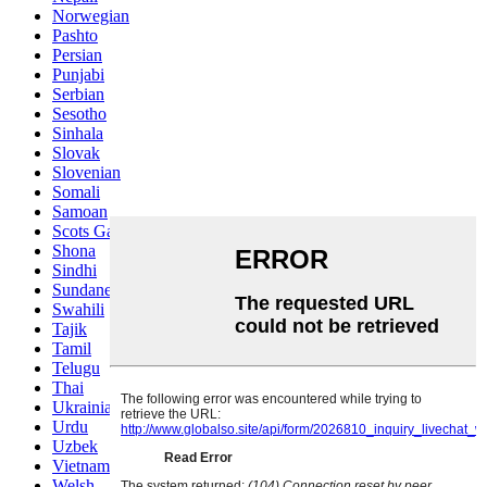
Norwegian
Pashto
Persian
Punjabi
Serbian
Sesotho
Sinhala
Slovak
Slovenian
Somali
Samoan
Scots Gaelic
Shona
Sindhi
Sundanese
Swahili
Tajik
Tamil
Telugu
Thai
Ukrainian
Urdu
Uzbek
Vietnamese
Welsh