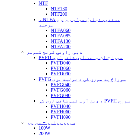
NTF
NTF130
NTF200
د NTFA مستقیم نښلول هولو روټري
مرحله
NTFA060
NTFA085
NTFA130
NTFA200
د ښي زاویې کونج کموټر
PVFD سوراخ-ان-واحد-آوټ شافټ لړۍ
PVFD040
PVFD060
PVFD090
PVFG سوراخ په سوري کې د تولید لړۍ
PVFG040
PVFG060
PVFG090
د ډبل آوټ لیټ شافټ لړۍ کې PVFH سوري
PVFH040
PVFH060
PVFH090
سروو ډرایو + موټور
100W
200W