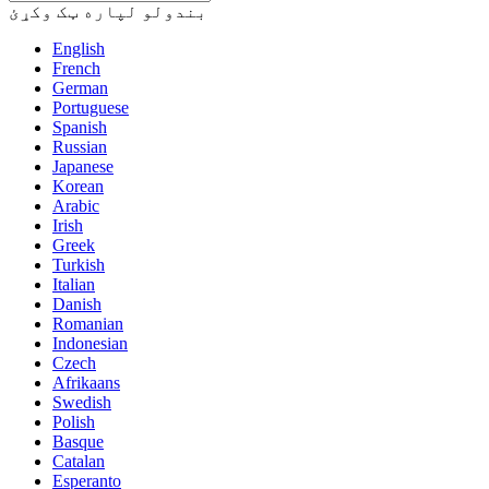
بندولو لپاره ټک وکړئ
English
French
German
Portuguese
Spanish
Russian
Japanese
Korean
Arabic
Irish
Greek
Turkish
Italian
Danish
Romanian
Indonesian
Czech
Afrikaans
Swedish
Polish
Basque
Catalan
Esperanto