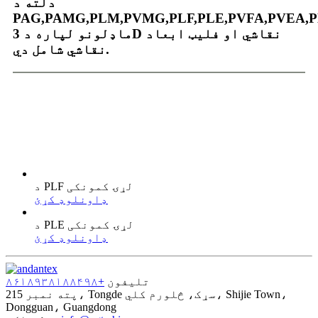
دلته د
PAG,PAMG,PLM,PVMG,PLF,PLE,PVFA,PVEA,P
ماډلونو لپاره د 3D نقاشي او فلیټ ابعاد
نقاشي شامل دي.
د PLF لړۍ کمونکی
ډاونلوډ کړئ
د PLE لړۍ کمونکی
ډاونلوډ کړئ
تلیفون
+۸۶۱۸۹۳۸۱۸۸۴۹۸
پته
نمبر 215، Tongde سړک، څلورم کلي، Shijie Town،
Dongguan، Guangdong