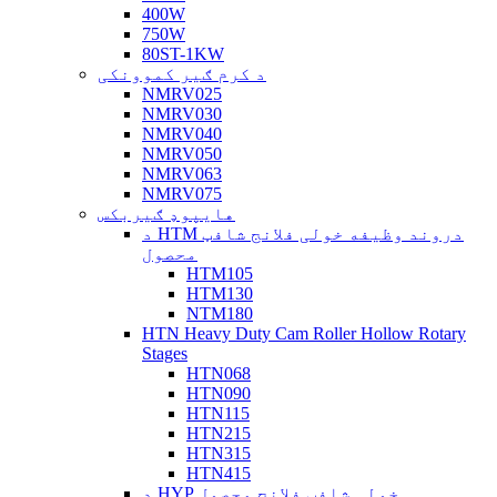
400W
750W
80ST-1KW
د کرم ګیر کموونکی
NMRV025
NMRV030
NMRV040
NMRV050
NMRV063
NMRV075
هایپوډ ګیربکس
د HTM دروند وظیفه خولی فلانج شافټ
محصول
HTM105
HTM130
NTM180
HTN Heavy Duty Cam Roller Hollow Rotary
Stages
HTN068
HTN090
HTN115
HTN215
HTN315
HTN415
د HYP خولی شافټ فلانج محصول