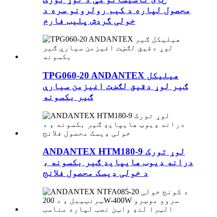
محصول لپاره د کیم رولرونو سره د
خولی گردش پلیټ فارم
TPG060-20 ANDANTEX هیلیکل
ګیر لوړ دقیق لګښت اغیزمن سیارې
ګیر بکسونه
ANDANTEX HTM180-9 لوړ تورک
درانه ډیوټ هایپایډ ګیر بکسونه ،
د خولی ډیسک محصول فلانج