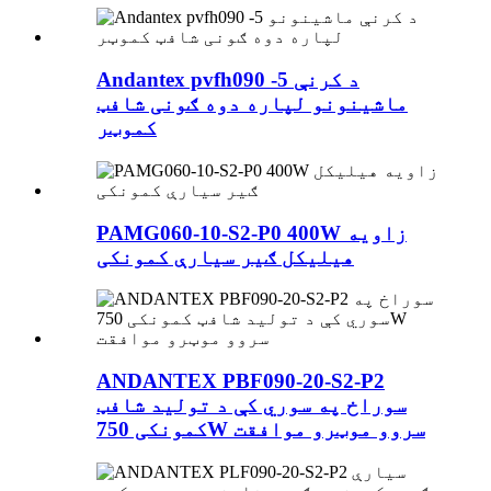
Andantex pvfh090 -5 د کرنې
ماشینونو لپاره دوه ګونی شافټ
کموټر
PAMG060-10-S2-P0 400W زاویه
هیلیکل ګیر سیارې کمونکی
ANDANTEX PBF090-20-S2-P2
سوراخ په سوري کې د تولید شافټ
کمونکی 750W سروو موټرو موافقت