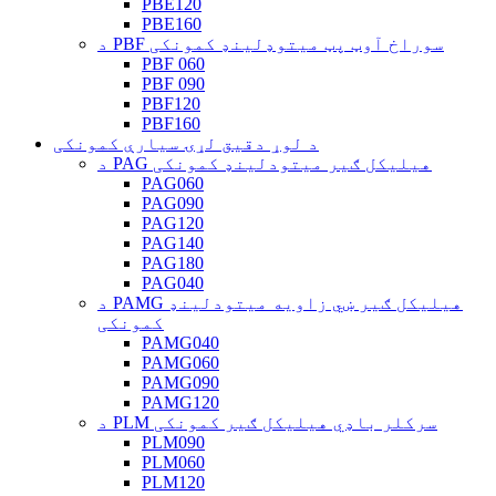
PBE120
PBE160
د PBF سوراخ آوټ پټ میتوډلینډ کمونکی
PBF 060
PBF 090
PBF120
PBF160
د لوړ دقیق لړۍ سیارې کمونکی
د PAG هیلیکل ګیر میتودلینډ کمونکی
PAG060
PAG090
PAG120
PAG140
PAG180
PAG040
د PAMG هیلیکل ګیر ښي زاویه میتودلینډ
کمونکی
PAMG040
PAMG060
PAMG090
PAMG120
د PLM سرکلر باډي هیلیکل ګیر کمونکی
PLM090
PLM060
PLM120