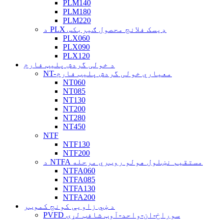
PLM140
PLM180
PLM220
د PLX ډیسک فلانج محصول ګیربکس
PLX060
PLX090
PLX120
د خولی گردش پلیټ فارم
NT-معیاري خولی گردش پلیټ فارم
NT060
NT085
NT130
NT200
NT280
NT450
NTF
NTF130
NTF200
د NTFA مستقیم نښلول هولو روټري مرحله
NTFA060
NTFA085
NTFA130
NTFA200
د ښي زاویې کونج کموټر
PVFD سوراخ-ان-واحد-آوټ شافټ لړۍ