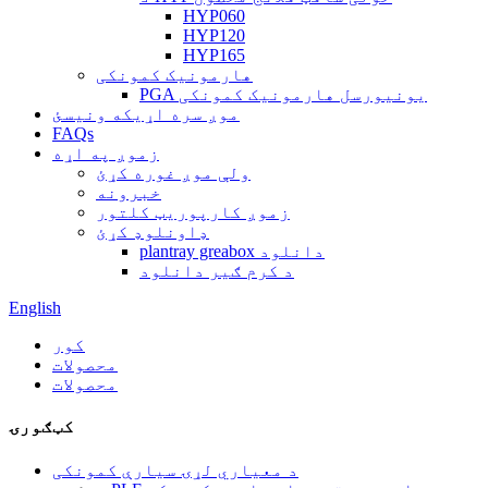
HYP060
HYP120
HYP165
هارمونیک کمونکی
PGA یونیورسل هارمونیک کمونکی
موږ سره اړیکه ونیسئ
FAQs
زموږ په اړه
ولې موږ غوره کړئ
خبرونه
زموږ کارپوریټ کلتور
ډاونلوډ کړئ
plantray greabox دانلود
د کرم ګیر دانلود
English
کور
محصولات
محصولات
کټګورۍ
د معیاري لړۍ سیارې کمونکی