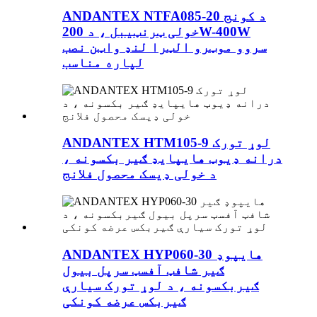
ANDANTEX NTFA085-20 د کونج
خولی ټرنټیبل ، د 200W-400W
سروو موټرو الټرا لنډ واټن نصب
لپاره مناسب
ANDANTEX HTM105-9 لوړ تورک
درانه ډیوټ هایپایډ ګیر بکسونه ،
د خولی ډیسک محصول فلانج
ANDANTEX HYP060-30 هایپوډ
ګیر شافټ آفسټ سرپل بیول
ګیربکسونه ، د لوړ تورک سیارې
ګیربکس عرضه کونکی