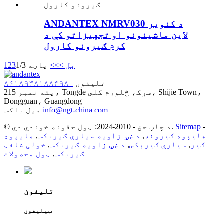
ANDANTEX NMRV030 د کنویر
لاین ماشینونو او تجهیزاتو کې د
کرم ګیرونو کارول
بل >
>>
پاڼه 1/3
3
2
1
تلیفون
+۸۶۱۸۹۳۸۱۸۸۴۹۸
پته
نمبر 215، Tongde سړک، څلورم کلي، Shijie Town،
Dongguan، Guangdong
info@ngt-china.com
میل باکس
-
Sitemap
© د چاپ حق - 2010-2024: ټول حقونه خوندي دي.
هایپوډ ګیرونه
,
د ښي زاویه سیارې ګیربکس
,
هایپوډ
ګیر
,
سیارې ګیربکس
,
د ښي زاویه ګیربکس
,
خولی شافټ
ګیربکس
,
ټول محصولات
تلیفون
ټیلیفون