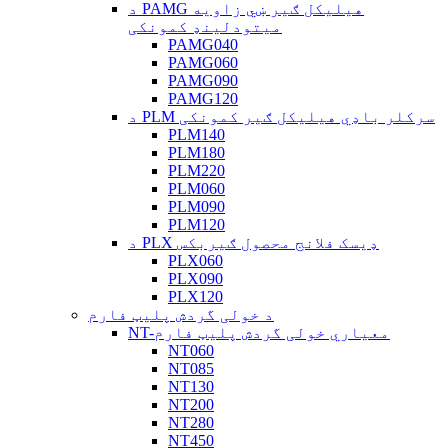
د PAMG هیلیکل ګیر ښي زاویه
میتودلینډ کمونکی
PAMG040
PAMG060
PAMG090
PAMG120
د PLM سرکلر باډي هیلیکل ګیر کمونکی
PLM140
PLM180
PLM220
PLM060
PLM090
PLM120
د PLX ډیسک فلانج محصول ګیربکس
PLX060
PLX090
PLX120
د خولی گردش پلیټ فارم
NT-معیاري خولی گردش پلیټ فارم
NT060
NT085
NT130
NT200
NT280
NT450