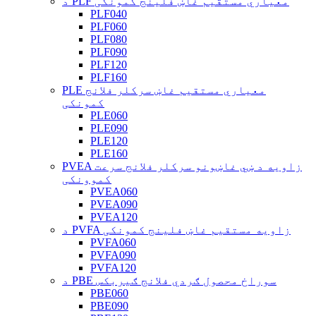
د PLF معیاري مستقیم غاښ فلینج کمونکی
PLF040
PLF060
PLF080
PLF090
PLF120
PLF160
PLE معیاري مستقیم غاښ سرکلر فلانج
کمونکی
PLE060
PLE090
PLE120
PLE160
PVEA زاویه د ښي غاښونو سرکلر فلانج سرعت
کموونکی
PVEA060
PVEA090
PVEA120
د PVFA زاویه مستقیم غاښ فلینج کمونکی
PVFA060
PVFA090
PVFA120
د PBE سوراخ محصول ګردي فلانج ګیربکس
PBE060
PBE090