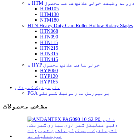
د HTM دروند وظیفه خولی فلانج شافټ محصول
HTM105
HTM130
NTM180
HTN Heavy Duty Cam Roller Hollow Rotary Stages
HTN068
HTN090
HTN115
HTN215
HTN315
HTN415
د HYP خولی شافټ فلانج محصول
HYP060
HYP120
HYP165
هارمونیک کمونکی
PGA یونیورسل هارمونیک کمونکی
مشخص محصولات