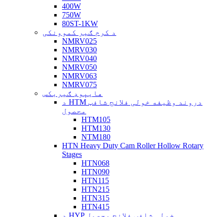
400W
750W
80ST-1KW
د کرم ګیر کموونکی
NMRV025
NMRV030
NMRV040
NMRV050
NMRV063
NMRV075
هایپوډ ګیربکس
د HTM دروند وظیفه خولی فلانج شافټ
محصول
HTM105
HTM130
NTM180
HTN Heavy Duty Cam Roller Hollow Rotary
Stages
HTN068
HTN090
HTN115
HTN215
HTN315
HTN415
د HYP خولی شافټ فلانج محصول