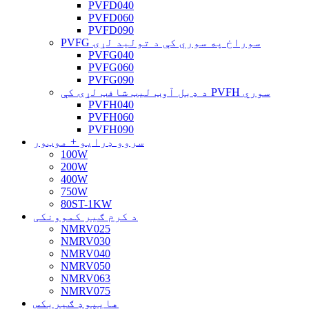
PVFD040
PVFD060
PVFD090
PVFG سوراخ په سوري کې د تولید لړۍ
PVFG040
PVFG060
PVFG090
د ډبل آوټ لیټ شافټ لړۍ کې PVFH سوري
PVFH040
PVFH060
PVFH090
سروو ډرایو + موټور
100W
200W
400W
750W
80ST-1KW
د کرم ګیر کموونکی
NMRV025
NMRV030
NMRV040
NMRV050
NMRV063
NMRV075
هایپوډ ګیربکس