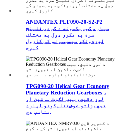
ANDANTEX PLF090-20-S2-P2
سیارې ګیربکسونه د ګردي فلینج
سره په مکرر ډول په مختلف
لیږدونکي سیسټمونو کې کارول
کیږي
TPG090-20 Helical Gear Economy
Planetary Reduction Gearboxes د
لوړ دقیق، ټیټ لګښت ماشین او
تجهیزاتو غوښتنلیکونو لپاره
مناسب دي.