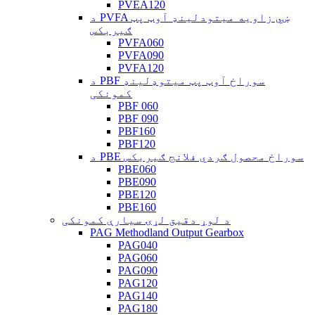
PVEA120
د PVFA ښي زاویه میتودلینډ آوټ پټ
ګیربکس
PVFA060
PVFA090
PVFA120
د PBF سوراخ آوټ پټ میتوډلینډ
کمونکی
PBF 060
PBF 090
PBF160
PBF120
د PBE سوراخ محصول ګردي فلانج ګیربکس
PBE060
PBE090
PBE120
PBE160
د لوړ دقیق لړۍ سیارې کمونکی
PAG Methodland Output Gearbox
PAG040
PAG060
PAG090
PAG120
PAG140
PAG180