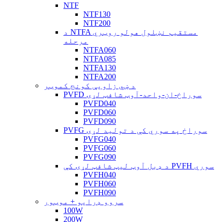
NTF
NTF130
NTF200
د NTFA مستقیم نښلول هولو روټري
مرحله
NTFA060
NTFA085
NTFA130
NTFA200
د ښي زاویې کونج کموټر
PVFD سوراخ-ان-واحد-آوټ شافټ لړۍ
PVFD040
PVFD060
PVFD090
PVFG سوراخ په سوري کې د تولید لړۍ
PVFG040
PVFG060
PVFG090
د ډبل آوټ لیټ شافټ لړۍ کې PVFH سوري
PVFH040
PVFH060
PVFH090
سروو ډرایو + موټور
100W
200W