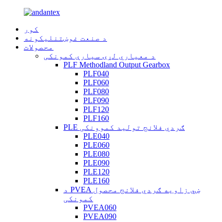
کور
د صنعت غوښتنلیکونه
محصولات
د معیاري لړۍ سیارې کمونکی
PLF Methodland Output Gearbox
PLF040
PLF060
PLF080
PLF090
PLF120
PLF160
PLE ګردي فلانج تولید کموونکی
PLE040
PLE060
PLE080
PLE090
PLE120
PLE160
د PVEA ښي زاویه ګردي فلانج محصول
کمونکی
PVEA060
PVEA090