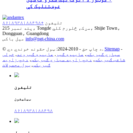
غوښتنلیک کې
تلیفون
+۸۶۱۸۹۳۸۱۸۸۴۹۸
پته
نمبر 215، Tongde سړک، څلورم کلي، Shijie Town،
Dongguan، Guangdong
info@ngt-china.com
میل باکس
-
Sitemap
© د چاپ حق - 2010-2024: ټول حقونه خوندي دي.
سیارې ګیربکس
,
هایپوډ ګیر
,
هایپوډ ګیرونه
,
خولی
شافټ ګیربکس
,
د ښي زاویه سیارې ګیربکس
,
د ښي زاویه
ګیربکس
,
ټول محصولات
تلیفون
ټیلیفون
۸۶۱۸۹۳۸۱۸۸۴۹۸
ای میل