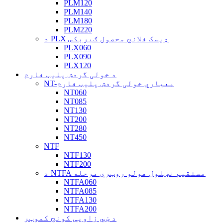
PLM120
PLM140
PLM180
PLM220
د PLX ډیسک فلانج محصول ګیربکس
PLX060
PLX090
PLX120
د خولی گردش پلیټ فارم
NT-معیاري خولی گردش پلیټ فارم
NT060
NT085
NT130
NT200
NT280
NT450
NTF
NTF130
NTF200
د NTFA مستقیم نښلول هولو روټري مرحله
NTFA060
NTFA085
NTFA130
NTFA200
د ښي زاویې کونج کموټر