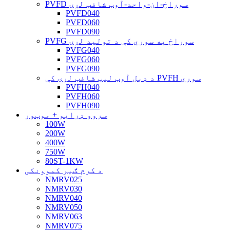
PVFD سوراخ-ان-واحد-آوټ شافټ لړۍ
PVFD040
PVFD060
PVFD090
PVFG سوراخ په سوري کې د تولید لړۍ
PVFG040
PVFG060
PVFG090
د ډبل آوټ لیټ شافټ لړۍ کې PVFH سوري
PVFH040
PVFH060
PVFH090
سروو ډرایو + موټور
100W
200W
400W
750W
80ST-1KW
د کرم ګیر کموونکی
NMRV025
NMRV030
NMRV040
NMRV050
NMRV063
NMRV075