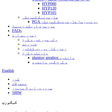
HYP060
HYP120
HYP165
هارمونیک کمونکی
PGA یونیورسل هارمونیک کمونکی
موږ سره اړیکه ونیسئ
FAQs
زموږ په اړه
ولې موږ غوره کړئ
خبرونه
زموږ کارپوریټ کلتور
ډاونلوډ کړئ
plantray greabox دانلود
د کرم ګیر دانلود
English
کور
محصولات
سروو ډرایو + موټور
100W
کټګورۍ