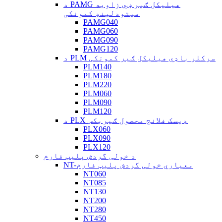
د PAMG هیلیکل ګیر ښي زاویه
میتودلینډ کمونکی
PAMG040
PAMG060
PAMG090
PAMG120
د PLM سرکلر باډي هیلیکل ګیر کمونکی
PLM140
PLM180
PLM220
PLM060
PLM090
PLM120
د PLX ډیسک فلانج محصول ګیربکس
PLX060
PLX090
PLX120
د خولی گردش پلیټ فارم
NT-معیاري خولی گردش پلیټ فارم
NT060
NT085
NT130
NT200
NT280
NT450