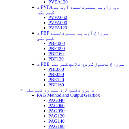
PVEA120
د PVFA ښي زاویه میتودلینډ آوټ پټ
ګیربکس
PVFA060
PVFA090
PVFA120
د PBF سوراخ آوټ پټ میتوډلینډ
کمونکی
PBF 060
PBF 090
PBF160
PBF120
د PBE سوراخ محصول ګردي فلانج ګیربکس
PBE060
PBE090
PBE120
PBE160
د لوړ دقیق لړۍ سیارې کمونکی
PAG Methodland Output Gearbox
PAG040
PAG060
PAG090
PAG120
PAG140
PAG180