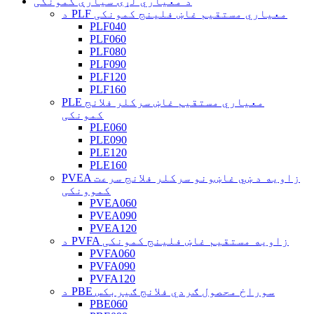
د معیاري لړۍ سیارې کمونکی
د PLF معیاري مستقیم غاښ فلینج کمونکی
PLF040
PLF060
PLF080
PLF090
PLF120
PLF160
PLE معیاري مستقیم غاښ سرکلر فلانج
کمونکی
PLE060
PLE090
PLE120
PLE160
PVEA زاویه د ښي غاښونو سرکلر فلانج سرعت
کموونکی
PVEA060
PVEA090
PVEA120
د PVFA زاویه مستقیم غاښ فلینج کمونکی
PVFA060
PVFA090
PVFA120
د PBE سوراخ محصول ګردي فلانج ګیربکس
PBE060