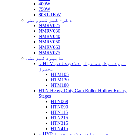
400W
750W
80ST-1KW
د کرم ګیر کموونکی
NMRV025
NMRV030
NMRV040
NMRV050
NMRV063
NMRV075
هایپوډ ګیربکس
د HTM دروند وظیفه خولی فلانج شافټ
محصول
HTM105
HTM130
NTM180
HTN Heavy Duty Cam Roller Hollow Rotary
Stages
HTN068
HTN090
HTN115
HTN215
HTN315
HTN415
د HYP خولی شافټ فلانج محصول