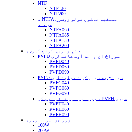
NTF
NTF130
NTF200
د NTFA مستقیم نښلول هولو روټري
مرحله
NTFA060
NTFA085
NTFA130
NTFA200
د ښي زاویې کونج کموټر
PVFD سوراخ-ان-واحد-آوټ شافټ لړۍ
PVFD040
PVFD060
PVFD090
PVFG سوراخ په سوري کې د تولید لړۍ
PVFG040
PVFG060
PVFG090
د ډبل آوټ لیټ شافټ لړۍ کې PVFH سوري
PVFH040
PVFH060
PVFH090
سروو ډرایو + موټور
100W
200W