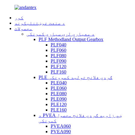
کور
د صنعت غوښتنلیکونه
محصولات
د معیاري لړۍ سیارې کمونکی
PLF Methodland Output Gearbox
PLF040
PLF060
PLF080
PLF090
PLF120
PLF160
PLE ګردي فلانج تولید کموونکی
PLE040
PLE060
PLE080
PLE090
PLE120
PLE160
د PVEA ښي زاویه ګردي فلانج محصول
کمونکی
PVEA060
PVEA090