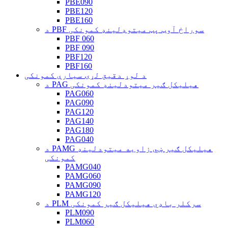
PBE090
PBE120
PBE160
د PBF سوراخ آوټ پټ میتوډلینډ کمونکی
PBF 060
PBF 090
PBF120
PBF160
د لوړ دقیق لړۍ سیارې کمونکی
د PAG هیلیکل ګیر میتودلینډ کمونکی
PAG060
PAG090
PAG120
PAG140
PAG180
PAG040
د PAMG هیلیکل ګیر ښي زاویه میتودلینډ
کمونکی
PAMG040
PAMG060
PAMG090
PAMG120
د PLM سرکلر باډي هیلیکل ګیر کمونکی
PLM090
PLM060