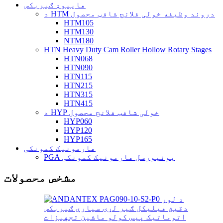
هایپوډ ګیربکس
د HTM دروند وظیفه خولی فلانج شافټ محصول
HTM105
HTM130
NTM180
HTN Heavy Duty Cam Roller Hollow Rotary Stages
HTN068
HTN090
HTN115
HTN215
HTN315
HTN415
د HYP خولی شافټ فلانج محصول
HYP060
HYP120
HYP165
هارمونیک کمونکی
PGA یونیورسل هارمونیک کمونکی
مشخص محصولات