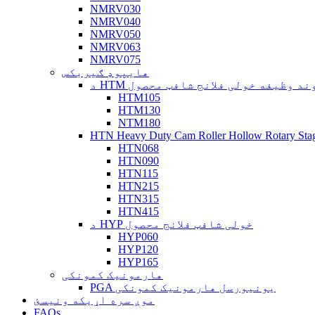
NMRV030
NMRV040
NMRV050
NMRV063
NMRV075
هایپوډ ګیربکس
H دروند وظیفه خولی فلانج شافټ محصول
HTM105
HTM130
NTM180
HTN Heavy Duty Cam Roller Hollow Rotary Sta
HTN068
HTN090
HTN115
HTN215
HTN315
HTN415
د HYP خولی شافټ فلانج محصول
HYP060
HYP120
HYP165
هارمونیک کمونکی
PGA یونیورسل هارمونیک کمونکی
موږ سره اړیکه ونیسئ
FAQs