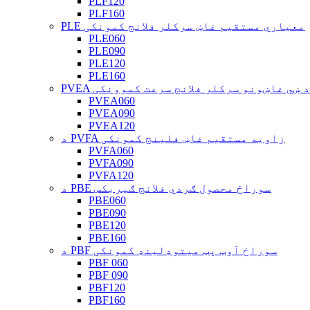
PLF120
PLF160
PLE معیاري مستقیم غاښ سرکلر فلانج کمونکی
PLE060
PLE090
PLE120
PLE160
ویه د ښي غاښونو سرکلر فلانج سرعت کموونکی
PVEA060
PVEA090
PVEA120
د PVFA زاویه مستقیم غاښ فلینج کمونکی
PVFA060
PVFA090
PVFA120
د PBE سوراخ محصول ګردي فلانج ګیربکس
PBE060
PBE090
PBE120
PBE160
د PBF سوراخ آوټ پټ میتوډلینډ کمونکی
PBF 060
PBF 090
PBF120
PBF160