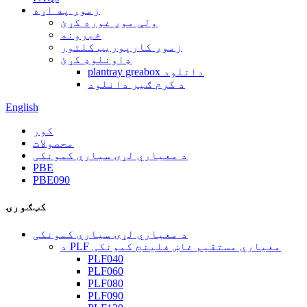
زموږ په اړه
ولې موږ غوره کړئ
خبرونه
زموږ کارپوریټ کلتور
ډاونلوډ کړئ
plantray greabox دانلود
د کرم ګیر دانلود
English
کور
محصولات
د معیاري لړۍ سیارې کمونکی
PBE
PBE090
کټګورۍ
د معیاري لړۍ سیارې کمونکی
د PLF معیاري مستقیم غاښ فلینج کمونکی
PLF040
PLF060
PLF080
PLF090