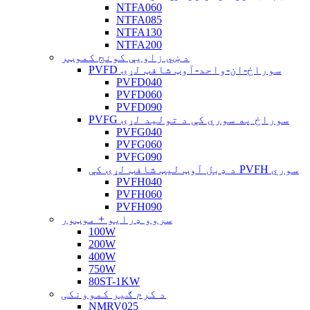
NTFA060
NTFA085
NTFA130
NTFA200
د ښي زاویې کونج کموټر
PVFD سوراخ-ان-واحد-آوټ شافټ لړۍ
PVFD040
PVFD060
PVFD090
PVFG سوراخ په سوري کې د تولید لړۍ
PVFG040
PVFG060
PVFG090
د ډبل آوټ لیټ شافټ لړۍ کې PVFH سوري
PVFH040
PVFH060
PVFH090
سروو ډرایو + موټور
100W
200W
400W
750W
80ST-1KW
د کرم ګیر کموونکی
NMRV025