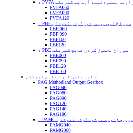
PV ښي زاویه میتودلینډ آوټ پټ ګیربکس
PVFA060
PVFA090
PVFA120
د PBF سوراخ آوټ پټ میتوډلینډ کمونکی
PBF 060
PBF 090
PBF160
PBF120
د PBE سوراخ محصول ګردي فلانج ګیربکس
PBE060
PBE090
PBE120
PBE160
د لوړ دقیق لړۍ سیارې کمونکی
PAG Methodland Output Gearbox
PAG040
PAG060
PAG090
PAG120
PAG140
PAG180
یکل ګیر ښي زاویه میتودلینډ کمونکی
PAMG040
PAMG060