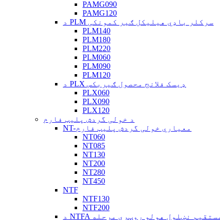
PAMG090
PAMG120
د PLM سرکلر باډي هیلیکل ګیر کمونکی
PLM140
PLM180
PLM220
PLM060
PLM090
PLM120
د PLX ډیسک فلانج محصول ګیربکس
PLX060
PLX090
PLX120
د خولی گردش پلیټ فارم
NT-معیاري خولی گردش پلیټ فارم
NT060
NT085
NT130
NT200
NT280
NT450
NTF
NTF130
NTF200
 NTFA مستقیم نښلول هولو روټري مرحله