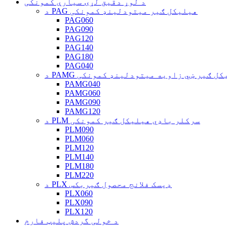
د لوړ دقیق لړۍ سیارې کمونکی
د PAG هیلیکل ګیر میتودلینډ کمونکی
PAG060
PAG090
PAG120
PAG140
PAG180
PAG040
P هیلیکل ګیر ښي زاویه میتودلینډ کمونکی
PAMG040
PAMG060
PAMG090
PAMG120
د PLM سرکلر باډي هیلیکل ګیر کمونکی
PLM090
PLM060
PLM120
PLM140
PLM180
PLM220
د PLX ډیسک فلانج محصول ګیربکس
PLX060
PLX090
PLX120
د خولی گردش پلیټ فارم