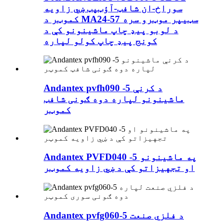
سوراخ-ان شافټ-آؤټپټ ښي زاویه
کموټر د MA24-57 سټیپر موټرو سره
د لوبو پیډ چاپ ماشینونو کې د
کونج پیډ چاپ کولو لپاره
Andantex pvfh090 -5 د کرنې
ماشینونو لپاره دوه ګونی شافټ
کموټر
Andantex PVFD040 -5 په ماشینونو
او تجهیزاتو کې د ښي زاویه کموټر
Andantex pvfg060-5 د فلزي صنعت