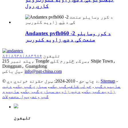
کاري رول
Andantex pvfh060 -2 د کور وسایلو
صنعت کې د ښي زاویه کنورټر
تلیفون
+۸۶۱۸۹۳۸۱۸۸۴۹۸
پته
نمبر 215، Tongde سړک، څلورم کلي، Shijie Town،
Dongguan، Guangdong
info@ngt-china.com
میل باکس
-
Sitemap
© د چاپ حق - 2010-2024: ټول حقونه خوندي دي.
هایپوډ ګیر
,
خولی شافټ ګیربکس
,
سیارې ګیربکس
,
د ښي
زاویه ګیربکس
,
د ښي زاویه سیارې ګیربکس
,
هایپوډ
ګیرونه
,
ټول محصولات
تلیفون