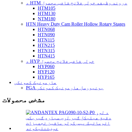
د HTM دروند وظیفه خولی فلانج شافټ محصول
HTM105
HTM130
NTM180
HTN Heavy Duty Cam Roller Hollow Rotary Stages
HTN068
HTN090
HTN115
HTN215
HTN315
HTN415
د HYP خولی شافټ فلانج محصول
HYP060
HYP120
HYP165
هارمونیک کمونکی
PGA یونیورسل هارمونیک کمونکی
مشخص محصولات