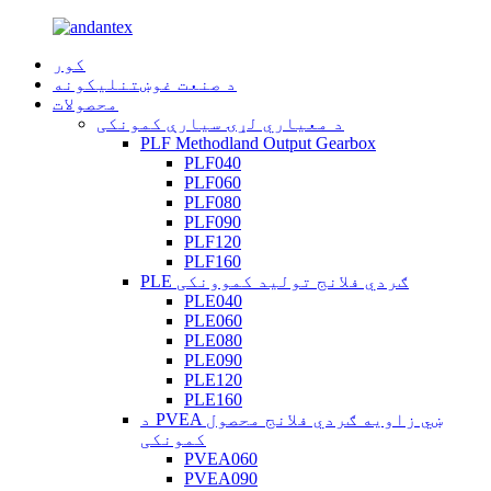
کور
د صنعت غوښتنلیکونه
محصولات
د معیاري لړۍ سیارې کمونکی
PLF Methodland Output Gearbox
PLF040
PLF060
PLF080
PLF090
PLF120
PLF160
PLE ګردي فلانج تولید کموونکی
PLE040
PLE060
PLE080
PLE090
PLE120
PLE160
د PVEA ښي زاویه ګردي فلانج محصول
کمونکی
PVEA060
PVEA090