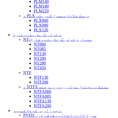
PLM140
PLM180
PLM220
د PLX ډیسک فلانج محصول ګیربکس
PLX060
PLX090
PLX120
د خولی گردش پلیټ فارم
NT-معیاري خولی گردش پلیټ فارم
NT060
NT085
NT130
NT200
NT280
NT450
NTF
NTF130
NTF200
د NTFA مستقیم نښلول هولو روټري مرحله
NTFA060
NTFA085
NTFA130
NTFA200
د ښي زاویې کونج کموټر
PVFD سوراخ-ان-واحد-آوټ شافټ لړۍ