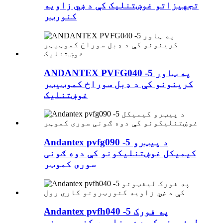
تجهیزاتو غوښتنلیک کې د ښي زاویه
کنورټر
ANDANTEX PVFG040 -5 په ټاور
کرینونو کې د ډبل سوراخ کموټیټر
غوښتنلیک
Andantex pvfg090 -5 د پیټرو
کیمیکل غوښتنلیکونو کې دوه ګونی
سوری کموټر
Andantex pvfh040 -5 په فورک
لیفټونو کې د ښي زاویه کنورټرونو