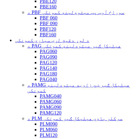
PBE120
PBE160
د PBF سوراخ آوټ پټ میتوډلینډ کمونکی
PBF 060
PBF 090
PBF120
PBF160
د لوړ دقیق لړۍ سیارې کمونکی
د PAG هیلیکل ګیر میتودلینډ کمونکی
PAG060
PAG090
PAG120
PAG140
PAG180
PAG040
د PAMG هیلیکل ګیر ښي زاویه میتودلینډ
کمونکی
PAMG040
PAMG060
PAMG090
PAMG120
د PLM سرکلر باډي هیلیکل ګیر کمونکی
PLM090
PLM060
PLM120