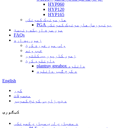
HYP060
HYP120
HYP165
هارمونیک کمونکی
PGA یونیورسل هارمونیک کمونکی
موږ سره اړیکه ونیسئ
FAQs
زموږ په اړه
ولې موږ غوره کړئ
خبرونه
زموږ کارپوریټ کلتور
ډاونلوډ کړئ
plantray greabox دانلود
د کرم ګیر دانلود
English
کور
محصولات
د ښي زاویې کونج کموټر
کټګورۍ
د معیاري لړۍ سیارې کمونکی