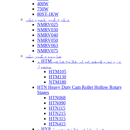
400W
750W
80ST-1KW
د کرم ګیر کموونکی
NMRV025
NMRV030
NMRV040
NMRV050
NMRV063
NMRV075
هایپوډ ګیربکس
د HTM دروند وظیفه خولی فلانج شافټ
محصول
HTM105
HTM130
NTM180
HTN Heavy Duty Cam Roller Hollow Rotary
Stages
HTN068
HTN090
HTN115
HTN215
HTN315
HTN415
د HYP خولی شافټ فلانج محصول