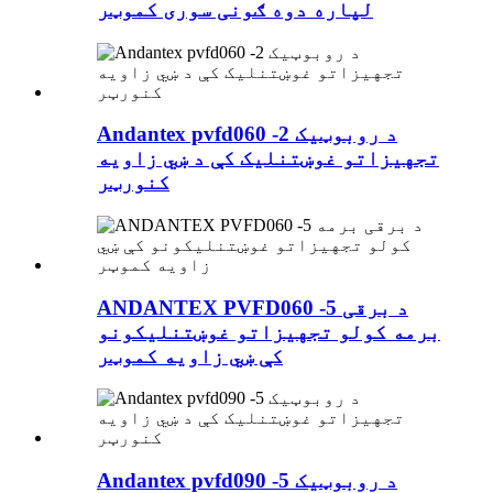
لپاره دوه ګونی سوری کموټر
Andantex pvfd060 -2 د روبوټیک
تجهیزاتو غوښتنلیک کې د ښي زاویه
کنورټر
ANDANTEX PVFD060 -5 د برقی
برمه کولو تجهیزاتو غوښتنلیکونو
کې ښي زاویه کموټر
Andantex pvfd090 -5 د روبوټیک