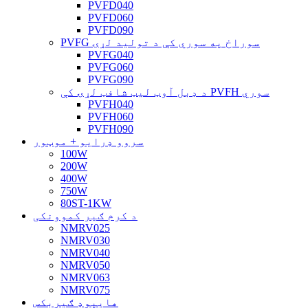
PVFD040
PVFD060
PVFD090
PVFG سوراخ په سوري کې د تولید لړۍ
PVFG040
PVFG060
PVFG090
د ډبل آوټ لیټ شافټ لړۍ کې PVFH سوري
PVFH040
PVFH060
PVFH090
سروو ډرایو + موټور
100W
200W
400W
750W
80ST-1KW
د کرم ګیر کموونکی
NMRV025
NMRV030
NMRV040
NMRV050
NMRV063
NMRV075
هایپوډ ګیربکس