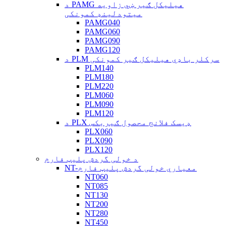
د PAMG هیلیکل ګیر ښي زاویه
میتودلینډ کمونکی
PAMG040
PAMG060
PAMG090
PAMG120
د PLM سرکلر باډي هیلیکل ګیر کمونکی
PLM140
PLM180
PLM220
PLM060
PLM090
PLM120
د PLX ډیسک فلانج محصول ګیربکس
PLX060
PLX090
PLX120
د خولی گردش پلیټ فارم
NT-معیاري خولی گردش پلیټ فارم
NT060
NT085
NT130
NT200
NT280
NT450