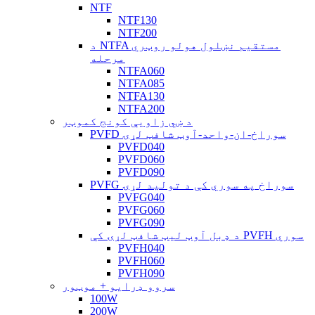
NTF
NTF130
NTF200
د NTFA مستقیم نښلول هولو روټري
مرحله
NTFA060
NTFA085
NTFA130
NTFA200
د ښي زاویې کونج کموټر
PVFD سوراخ-ان-واحد-آوټ شافټ لړۍ
PVFD040
PVFD060
PVFD090
PVFG سوراخ په سوري کې د تولید لړۍ
PVFG040
PVFG060
PVFG090
د ډبل آوټ لیټ شافټ لړۍ کې PVFH سوري
PVFH040
PVFH060
PVFH090
سروو ډرایو + موټور
100W
200W