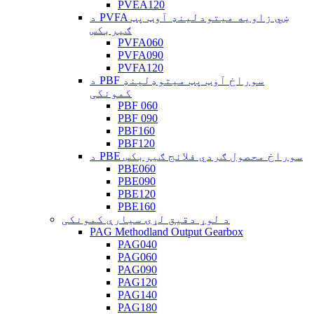
PVEA120
د PVFA ښي زاویه میتودلینډ آوټ پټ
ګیربکس
PVFA060
PVFA090
PVFA120
د PBF سوراخ آوټ پټ میتوډلینډ
کمونکی
PBF 060
PBF 090
PBF160
PBF120
د PBE سوراخ محصول ګردي فلانج ګیربکس
PBE060
PBE090
PBE120
PBE160
د لوړ دقیق لړۍ سیارې کمونکی
PAG Methodland Output Gearbox
PAG040
PAG060
PAG090
PAG120
PAG140
PAG180