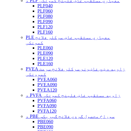
د PLF معیاري مستقیم غاښ فلینج کمونکی
PLF040
PLF060
PLF080
PLF090
PLF120
PLF160
PLE معیاري مستقیم غاښ سرکلر فلانج
کمونکی
PLE060
PLE090
PLE120
PLE160
PVEA زاویه د ښي غاښونو سرکلر فلانج سرعت
کموونکی
PVEA060
PVEA090
PVEA120
د PVFA زاویه مستقیم غاښ فلینج کمونکی
PVFA060
PVFA090
PVFA120
د PBE سوراخ محصول ګردي فلانج ګیربکس
PBE060
PBE090