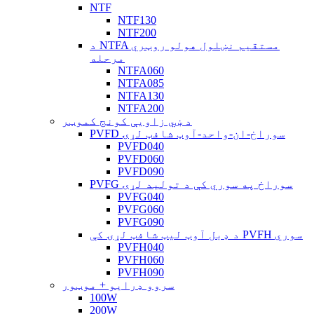
NTF
NTF130
NTF200
د NTFA مستقیم نښلول هولو روټري
مرحله
NTFA060
NTFA085
NTFA130
NTFA200
د ښي زاویې کونج کموټر
PVFD سوراخ-ان-واحد-آوټ شافټ لړۍ
PVFD040
PVFD060
PVFD090
PVFG سوراخ په سوري کې د تولید لړۍ
PVFG040
PVFG060
PVFG090
د ډبل آوټ لیټ شافټ لړۍ کې PVFH سوري
PVFH040
PVFH060
PVFH090
سروو ډرایو + موټور
100W
200W