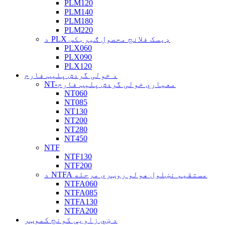
PLM120
PLM140
PLM180
PLM220
د PLX ډیسک فلانج محصول ګیربکس
PLX060
PLX090
PLX120
د خولی گردش پلیټ فارم
NT-معیاري خولی گردش پلیټ فارم
NT060
NT085
NT130
NT200
NT280
NT450
NTF
NTF130
NTF200
د NTFA مستقیم نښلول هولو روټري مرحله
NTFA060
NTFA085
NTFA130
NTFA200
د ښي زاویې کونج کموټر