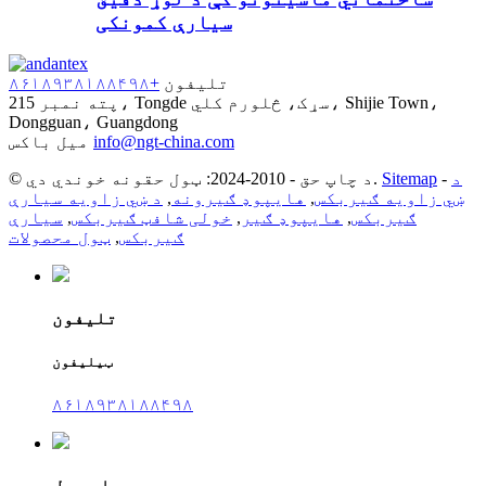
سیارې کمونکی
تلیفون
+۸۶۱۸۹۳۸۱۸۸۴۹۸
پته
نمبر 215، Tongde سړک، څلورم کلي، Shijie Town،
Dongguan، Guangdong
info@ngt-china.com
میل باکس
د
-
Sitemap
© د چاپ حق - 2010-2024: ټول حقونه خوندي دي.
ښي زاویه ګیربکس
,
هایپوډ ګیرونه
,
د ښي زاویه سیارې
ګیربکس
,
هایپوډ ګیر
,
خولی شافټ ګیربکس
,
سیارې
ګیربکس
,
ټول محصولات
تلیفون
ټیلیفون
۸۶۱۸۹۳۸۱۸۸۴۹۸
ای میل