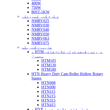
400W
750W
80ST-1KW
د کرم ګیر کموونکی
NMRV025
NMRV030
NMRV040
NMRV050
NMRV063
NMRV075
هایپوډ ګیربکس
د HTM دروند وظیفه خولی فلانج شافټ
محصول
HTM105
HTM130
NTM180
HTN Heavy Duty Cam Roller Hollow Rotary
Stages
HTN068
HTN090
HTN115
HTN215
HTN315
HTN415
د HYP خولی شافټ فلانج محصول