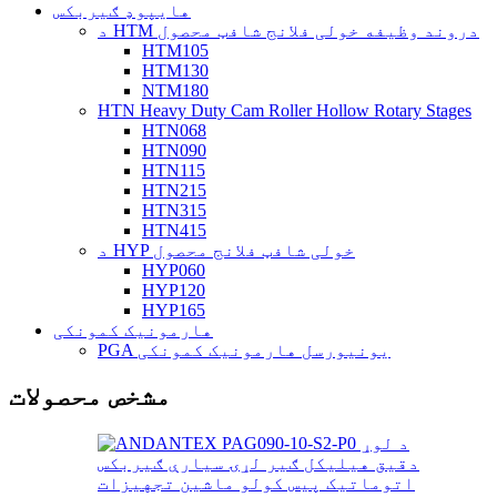
هایپوډ ګیربکس
د HTM دروند وظیفه خولی فلانج شافټ محصول
HTM105
HTM130
NTM180
HTN Heavy Duty Cam Roller Hollow Rotary Stages
HTN068
HTN090
HTN115
HTN215
HTN315
HTN415
د HYP خولی شافټ فلانج محصول
HYP060
HYP120
HYP165
هارمونیک کمونکی
PGA یونیورسل هارمونیک کمونکی
مشخص محصولات