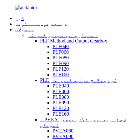
کور
د صنعت غوښتنلیکونه
محصولات
د معیاري لړۍ سیارې کمونکی
PLF Methodland Output Gearbox
PLF040
PLF060
PLF080
PLF090
PLF120
PLF160
PLE ګردي فلانج تولید کموونکی
PLE040
PLE060
PLE080
PLE090
PLE120
PLE160
د PVEA ښي زاویه ګردي فلانج محصول
کمونکی
PVEA060
PVEA090