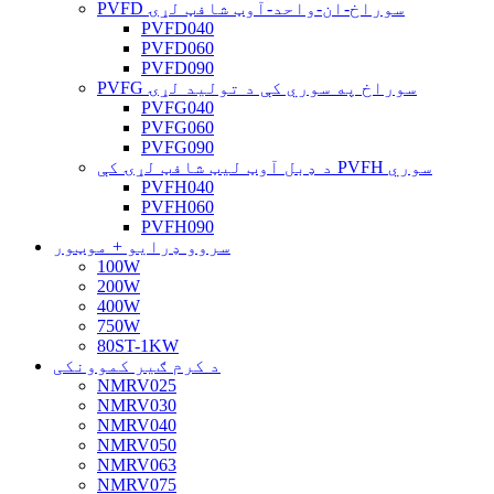
PVFD سوراخ-ان-واحد-آوټ شافټ لړۍ
PVFD040
PVFD060
PVFD090
PVFG سوراخ په سوري کې د تولید لړۍ
PVFG040
PVFG060
PVFG090
د ډبل آوټ لیټ شافټ لړۍ کې PVFH سوري
PVFH040
PVFH060
PVFH090
سروو ډرایو + موټور
100W
200W
400W
750W
80ST-1KW
د کرم ګیر کموونکی
NMRV025
NMRV030
NMRV040
NMRV050
NMRV063
NMRV075