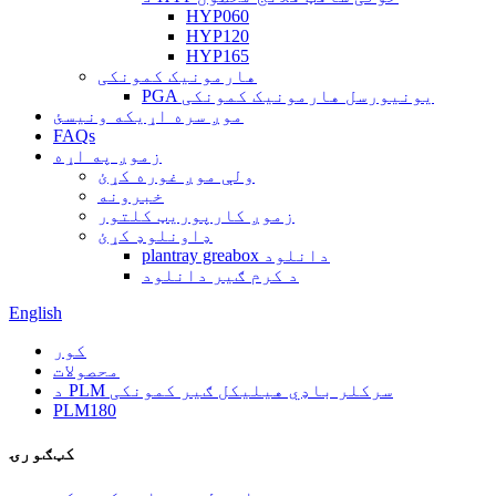
HYP060
HYP120
HYP165
هارمونیک کمونکی
PGA یونیورسل هارمونیک کمونکی
موږ سره اړیکه ونیسئ
FAQs
زموږ په اړه
ولې موږ غوره کړئ
خبرونه
زموږ کارپوریټ کلتور
ډاونلوډ کړئ
plantray greabox دانلود
د کرم ګیر دانلود
English
کور
محصولات
د PLM سرکلر باډي هیلیکل ګیر کمونکی
PLM180
کټګورۍ