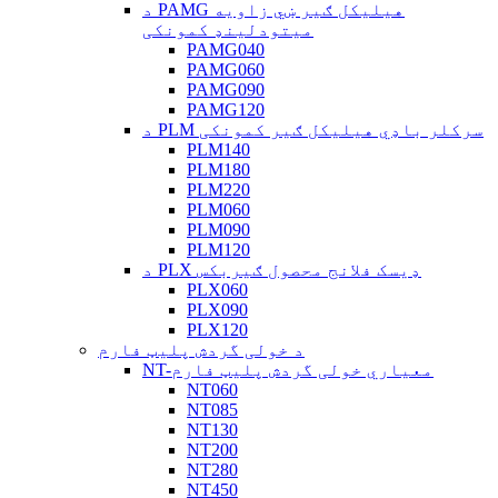
د PAMG هیلیکل ګیر ښي زاویه
میتودلینډ کمونکی
PAMG040
PAMG060
PAMG090
PAMG120
د PLM سرکلر باډي هیلیکل ګیر کمونکی
PLM140
PLM180
PLM220
PLM060
PLM090
PLM120
د PLX ډیسک فلانج محصول ګیربکس
PLX060
PLX090
PLX120
د خولی گردش پلیټ فارم
NT-معیاري خولی گردش پلیټ فارم
NT060
NT085
NT130
NT200
NT280
NT450