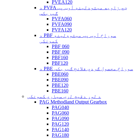
PVEA120
د PVFA ښي زاویه میتودلینډ آوټ پټ
ګیربکس
PVFA060
PVFA090
PVFA120
د PBF سوراخ آوټ پټ میتوډلینډ
کمونکی
PBF 060
PBF 090
PBF160
PBF120
د PBE سوراخ محصول ګردي فلانج ګیربکس
PBE060
PBE090
PBE120
PBE160
د لوړ دقیق لړۍ سیارې کمونکی
PAG Methodland Output Gearbox
PAG040
PAG060
PAG090
PAG120
PAG140
PAG180