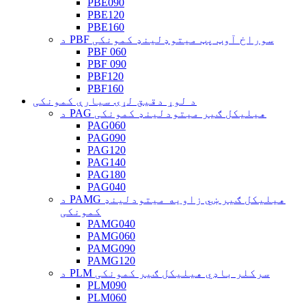
PBE090
PBE120
PBE160
د PBF سوراخ آوټ پټ میتوډلینډ کمونکی
PBF 060
PBF 090
PBF120
PBF160
د لوړ دقیق لړۍ سیارې کمونکی
د PAG هیلیکل ګیر میتودلینډ کمونکی
PAG060
PAG090
PAG120
PAG140
PAG180
PAG040
د PAMG هیلیکل ګیر ښي زاویه میتودلینډ
کمونکی
PAMG040
PAMG060
PAMG090
PAMG120
د PLM سرکلر باډي هیلیکل ګیر کمونکی
PLM090
PLM060