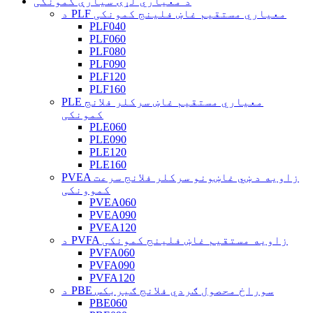
د معیاري لړۍ سیارې کمونکی
د PLF معیاري مستقیم غاښ فلینج کمونکی
PLF040
PLF060
PLF080
PLF090
PLF120
PLF160
PLE معیاري مستقیم غاښ سرکلر فلانج
کمونکی
PLE060
PLE090
PLE120
PLE160
PVEA زاویه د ښي غاښونو سرکلر فلانج سرعت
کموونکی
PVEA060
PVEA090
PVEA120
د PVFA زاویه مستقیم غاښ فلینج کمونکی
PVFA060
PVFA090
PVFA120
د PBE سوراخ محصول ګردي فلانج ګیربکس
PBE060