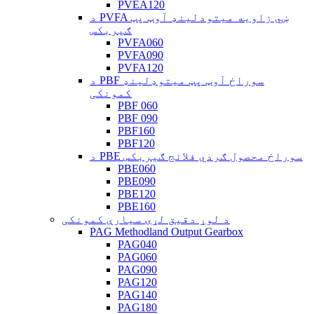
PVEA120
د PVFA ښي زاویه میتودلینډ آوټ پټ
ګیربکس
PVFA060
PVFA090
PVFA120
د PBF سوراخ آوټ پټ میتوډلینډ
کمونکی
PBF 060
PBF 090
PBF160
PBF120
د PBE سوراخ محصول ګردي فلانج ګیربکس
PBE060
PBE090
PBE120
PBE160
د لوړ دقیق لړۍ سیارې کمونکی
PAG Methodland Output Gearbox
PAG040
PAG060
PAG090
PAG120
PAG140
PAG180