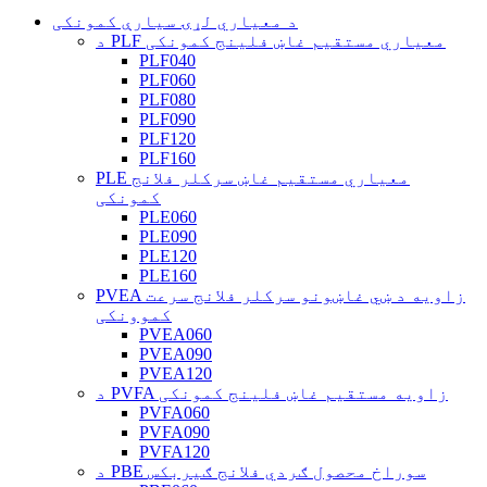
د معیاري لړۍ سیارې کمونکی
د PLF معیاري مستقیم غاښ فلینج کمونکی
PLF040
PLF060
PLF080
PLF090
PLF120
PLF160
PLE معیاري مستقیم غاښ سرکلر فلانج
کمونکی
PLE060
PLE090
PLE120
PLE160
PVEA زاویه د ښي غاښونو سرکلر فلانج سرعت
کموونکی
PVEA060
PVEA090
PVEA120
د PVFA زاویه مستقیم غاښ فلینج کمونکی
PVFA060
PVFA090
PVFA120
د PBE سوراخ محصول ګردي فلانج ګیربکس