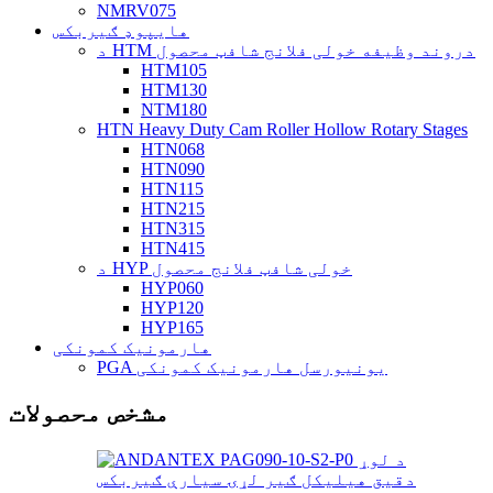
NMRV075
هایپوډ ګیربکس
د HTM دروند وظیفه خولی فلانج شافټ محصول
HTM105
HTM130
NTM180
HTN Heavy Duty Cam Roller Hollow Rotary Stages
HTN068
HTN090
HTN115
HTN215
HTN315
HTN415
د HYP خولی شافټ فلانج محصول
HYP060
HYP120
HYP165
هارمونیک کمونکی
PGA یونیورسل هارمونیک کمونکی
مشخص محصولات