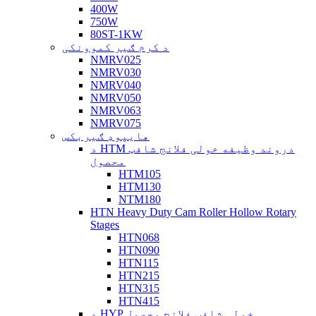
400W
750W
80ST-1KW
د کرم ګیر کموونکی
NMRV025
NMRV030
NMRV040
NMRV050
NMRV063
NMRV075
هایپوډ ګیربکس
د HTM دروند وظیفه خولی فلانج شافټ
محصول
HTM105
HTM130
NTM180
HTN Heavy Duty Cam Roller Hollow Rotary
Stages
HTN068
HTN090
HTN115
HTN215
HTN315
HTN415
د HYP خولی شافټ فلانج محصول