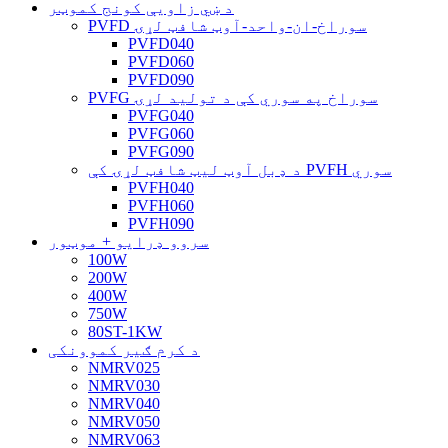
د ښي زاویې کونج کموټر
PVFD سوراخ-ان-واحد-آوټ شافټ لړۍ
PVFD040
PVFD060
PVFD090
PVFG سوراخ په سوري کې د تولید لړۍ
PVFG040
PVFG060
PVFG090
د ډبل آوټ لیټ شافټ لړۍ کې PVFH سوري
PVFH040
PVFH060
PVFH090
سروو ډرایو + موټور
100W
200W
400W
750W
80ST-1KW
د کرم ګیر کموونکی
NMRV025
NMRV030
NMRV040
NMRV050
NMRV063