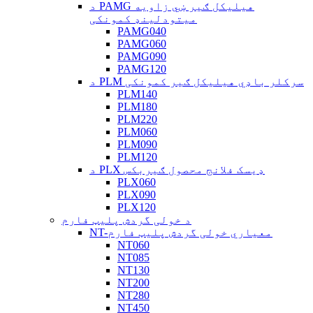
د PAMG هیلیکل ګیر ښي زاویه
میتودلینډ کمونکی
PAMG040
PAMG060
PAMG090
PAMG120
د PLM سرکلر باډي هیلیکل ګیر کمونکی
PLM140
PLM180
PLM220
PLM060
PLM090
PLM120
د PLX ډیسک فلانج محصول ګیربکس
PLX060
PLX090
PLX120
د خولی گردش پلیټ فارم
NT-معیاري خولی گردش پلیټ فارم
NT060
NT085
NT130
NT200
NT280
NT450