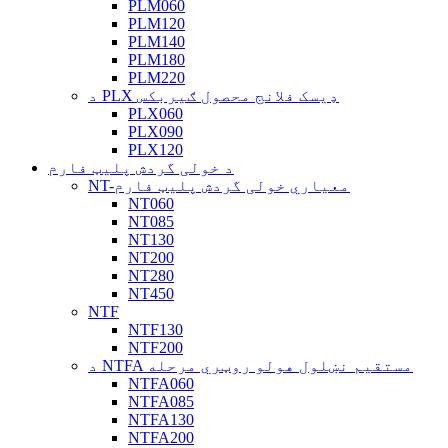
PLM060
PLM120
PLM140
PLM180
PLM220
د PLX ډیسک فلانج محصول ګیربکس
PLX060
PLX090
PLX120
د خولی گردش پلیټ فارم
NT-معیاري خولی گردش پلیټ فارم
NT060
NT085
NT130
NT200
NT280
NT450
NTF
NTF130
NTF200
د NTFA مستقیم نښلول هولو روټري مرحله
NTFA060
NTFA085
NTFA130
NTFA200