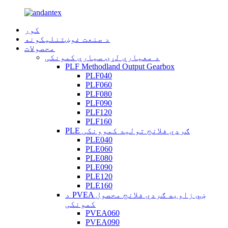
کور
د صنعت غوښتنلیکونه
محصولات
د معیاري لړۍ سیارې کمونکی
PLF Methodland Output Gearbox
PLF040
PLF060
PLF080
PLF090
PLF120
PLF160
PLE ګردي فلانج تولید کموونکی
PLE040
PLE060
PLE080
PLE090
PLE120
PLE160
د PVEA ښي زاویه ګردي فلانج محصول
کمونکی
PVEA060
PVEA090