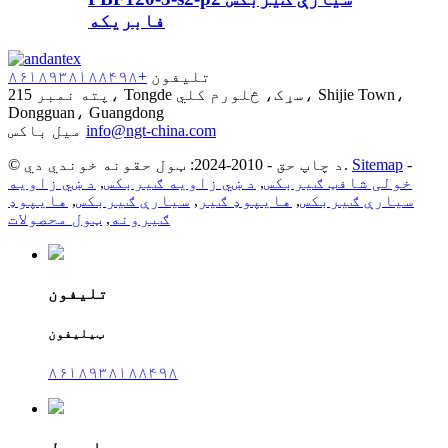
فابریکه
تلیفون
+۸۶۱۸۹۳۸۱۸۸۴۹۸
پته
نمبر 215، Tongde سړک، څلورم کلي، Shijie Town،
Dongguan، Guangdong
info@ngt-china.com
میل باکس
-
Sitemap
© د چاپ حق - 2010-2024: ټول حقونه خوندي دي.
خولی شافټ ګیربکس
,
د ښي زاویه ګیربکس
,
د ښي زاویه
سیارې ګیربکس
,
هایپوډ ګیر
,
سیارې ګیربکس
,
هایپوډ
ګیرونه
,
ټول محصولات
تلیفون
ټیلیفون
۸۶۱۸۹۳۸۱۸۸۴۹۸
ای میل