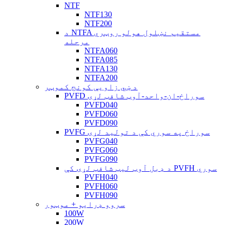
NTF
NTF130
NTF200
د NTFA مستقیم نښلول هولو روټري
مرحله
NTFA060
NTFA085
NTFA130
NTFA200
د ښي زاویې کونج کموټر
PVFD سوراخ-ان-واحد-آوټ شافټ لړۍ
PVFD040
PVFD060
PVFD090
PVFG سوراخ په سوري کې د تولید لړۍ
PVFG040
PVFG060
PVFG090
د ډبل آوټ لیټ شافټ لړۍ کې PVFH سوري
PVFH040
PVFH060
PVFH090
سروو ډرایو + موټور
100W
200W