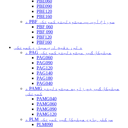
PBE060
PBE090
PBE120
PBE160
د PBF سوراخ آوټ پټ میتوډلینډ کمونکی
PBF 060
PBF 090
PBF120
PBF160
د لوړ دقیق لړۍ سیارې کمونکی
د PAG هیلیکل ګیر میتودلینډ کمونکی
PAG060
PAG090
PAG120
PAG140
PAG180
PAG040
د PAMG هیلیکل ګیر ښي زاویه میتودلینډ
کمونکی
PAMG040
PAMG060
PAMG090
PAMG120
د PLM سرکلر باډي هیلیکل ګیر کمونکی
PLM090