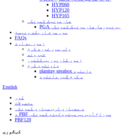
HYP060
HYP120
HYP165
هارمونیک کمونکی
PGA یونیورسل هارمونیک کمونکی
موږ سره اړیکه ونیسئ
FAQs
زموږ په اړه
ولې موږ غوره کړئ
خبرونه
زموږ کارپوریټ کلتور
ډاونلوډ کړئ
plantray greabox دانلود
د کرم ګیر دانلود
English
کور
محصولات
د معیاري لړۍ سیارې کمونکی
د PBF سوراخ آوټ پټ میتوډلینډ کمونکی
PBF120
کټګورۍ