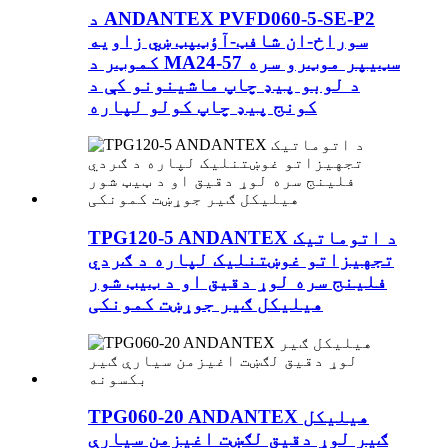
د ANDANTEX PVFD060-5-SE-P2
سوراخ-ان شافټ-آؤټپټ ښي زاویه
کموټر د MA24-57 سټیپر موټرو سره
د لوبو پیډ چاپ ماشینونو کې د
کونج پیډ چاپ کولو لپاره
TPG120-5 ANDANTEX د اتوماتیک
تجهیزاتو غوښتنلیک لپاره د ګردي
فلینج سره لوړ دقیق او د ټیټ شور
هیلیکل ګیر جوړښت کمونکی
TPG060-20 ANDANTEX هیلیکل
ګیر لوړ دقیق لګښت اغیزمن سیارې