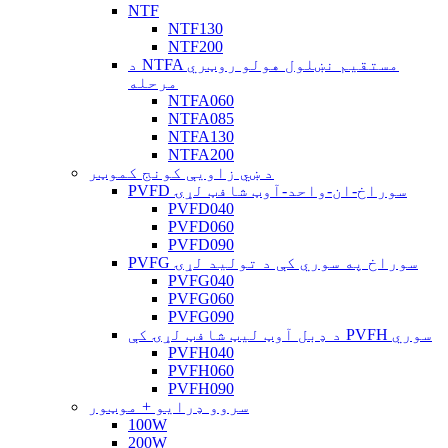
NTF
NTF130
NTF200
د NTFA مستقیم نښلول هولو روټري
مرحله
NTFA060
NTFA085
NTFA130
NTFA200
د ښي زاویې کونج کموټر
PVFD سوراخ-ان-واحد-آوټ شافټ لړۍ
PVFD040
PVFD060
PVFD090
PVFG سوراخ په سوري کې د تولید لړۍ
PVFG040
PVFG060
PVFG090
د ډبل آوټ لیټ شافټ لړۍ کې PVFH سوري
PVFH040
PVFH060
PVFH090
سروو ډرایو + موټور
100W
200W