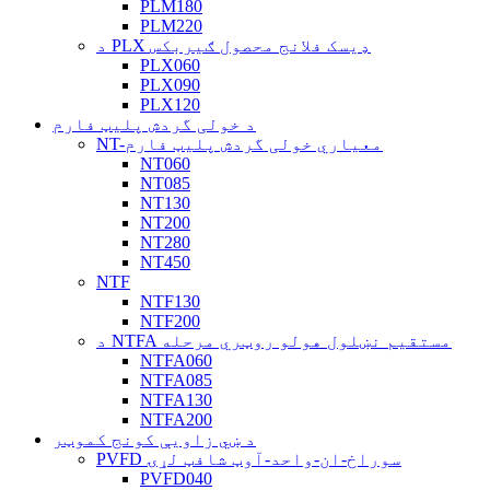
PLM180
PLM220
د PLX ډیسک فلانج محصول ګیربکس
PLX060
PLX090
PLX120
د خولی گردش پلیټ فارم
NT-معیاري خولی گردش پلیټ فارم
NT060
NT085
NT130
NT200
NT280
NT450
NTF
NTF130
NTF200
د NTFA مستقیم نښلول هولو روټري مرحله
NTFA060
NTFA085
NTFA130
NTFA200
د ښي زاویې کونج کموټر
PVFD سوراخ-ان-واحد-آوټ شافټ لړۍ
PVFD040