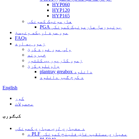
HYP060
HYP120
HYP165
هارمونیک کمونکی
PGA یونیورسل هارمونیک کمونکی
موږ سره اړیکه ونیسئ
FAQs
زموږ په اړه
ولې موږ غوره کړئ
خبرونه
زموږ کارپوریټ کلتور
ډاونلوډ کړئ
plantray greabox دانلود
د کرم ګیر دانلود
English
کور
محصولات
کټګورۍ
د معیاري لړۍ سیارې کمونکی
د PLF معیاري مستقیم غاښ فلینج کمونکی