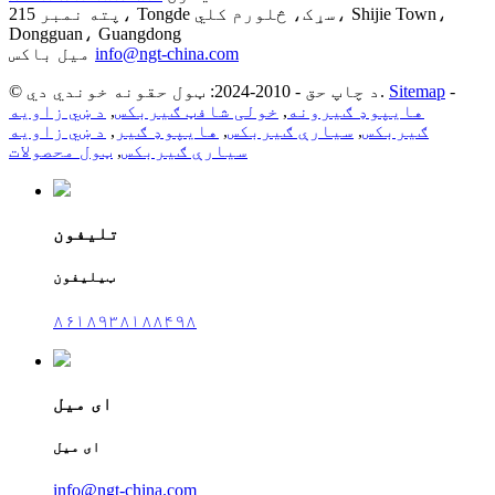
پته
نمبر 215، Tongde سړک، څلورم کلي، Shijie Town،
Dongguan، Guangdong
info@ngt-china.com
میل باکس
-
Sitemap
© د چاپ حق - 2010-2024: ټول حقونه خوندي دي.
هایپوډ ګیرونه
,
خولی شافټ ګیربکس
,
د ښي زاویه
ګیربکس
,
سیارې ګیربکس
,
هایپوډ ګیر
,
د ښي زاویه
سیارې ګیربکس
,
ټول محصولات
تلیفون
ټیلیفون
۸۶۱۸۹۳۸۱۸۸۴۹۸
ای میل
ای میل
info@ngt-china.com