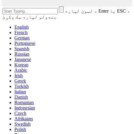
د لټون لپاره Enter یا ESC د
بندولو لپاره ټک وکړئ
English
French
German
Portuguese
Spanish
Russian
Japanese
Korean
Arabic
Irish
Greek
Turkish
Italian
Danish
Romanian
Indonesian
Czech
Afrikaans
Swedish
Polish