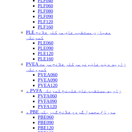
PLF040
PLF060
PLF080
PLF090
PLF120
PLF160
PLE معیاري مستقیم غاښ سرکلر فلانج
کمونکی
PLE060
PLE090
PLE120
PLE160
PVEA زاویه د ښي غاښونو سرکلر فلانج سرعت
کموونکی
PVEA060
PVEA090
PVEA120
د PVFA زاویه مستقیم غاښ فلینج کمونکی
PVFA060
PVFA090
PVFA120
د PBE سوراخ محصول ګردي فلانج ګیربکس
PBE060
PBE090
PBE120