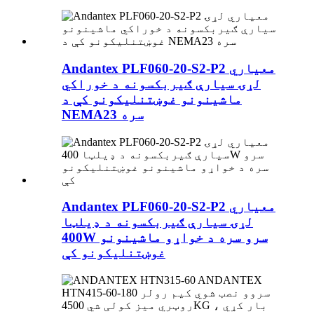
Andantex PLF060-20-S2-P2 معیاري
لړۍ سیارې ګیربکسونه د خوراکي
ماشینونو غوښتنلیکونو کې د
NEMA23 سره
Andantex PLF060-20-S2-P2 معیاري
لړۍ سیارې ګیربکسونه د ډیلټا
400W سرو سره د خواړو ماشینونو
غوښتنلیکونو کې