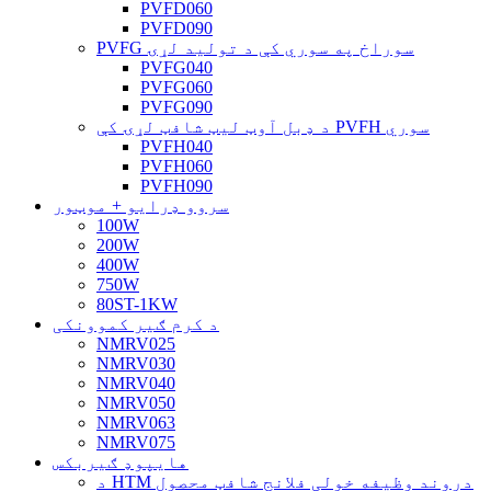
PVFD060
PVFD090
PVFG سوراخ په سوري کې د تولید لړۍ
PVFG040
PVFG060
PVFG090
د ډبل آوټ لیټ شافټ لړۍ کې PVFH سوري
PVFH040
PVFH060
PVFH090
سروو ډرایو + موټور
100W
200W
400W
750W
80ST-1KW
د کرم ګیر کموونکی
NMRV025
NMRV030
NMRV040
NMRV050
NMRV063
NMRV075
هایپوډ ګیربکس
د HTM دروند وظیفه خولی فلانج شافټ محصول