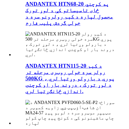
ANDANTEX HTN68-20 په کوچني
ځای تاسیساتو کې د لوړ تورک
محصول لپاره د کیم رولرونو سره د
خولی گردش پلیټ فارم
ANDANTEX HTN115-20 د کیم
رولر سره خولی روټری مرحله تر
500KG پورې د بارولو وړتیا لري ،
د لوړ تورک ، دروند بار او کوچنۍ
اندازې ځانګړتیا لري.