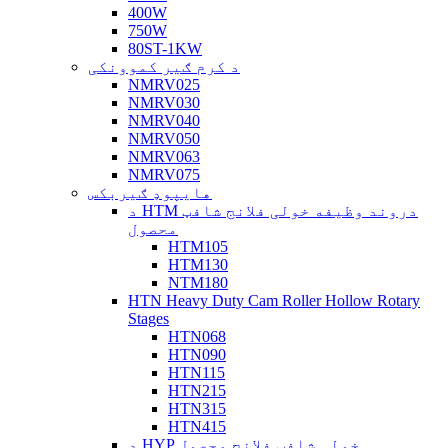
400W
750W
80ST-1KW
د کرم ګیر کموونکی
NMRV025
NMRV030
NMRV040
NMRV050
NMRV063
NMRV075
هایپوډ ګیربکس
د HTM دروند وظیفه خولی فلانج شافټ
محصول
HTM105
HTM130
NTM180
HTN Heavy Duty Cam Roller Hollow Rotary
Stages
HTN068
HTN090
HTN115
HTN215
HTN315
HTN415
د HYP خولی شافټ فلانج محصول