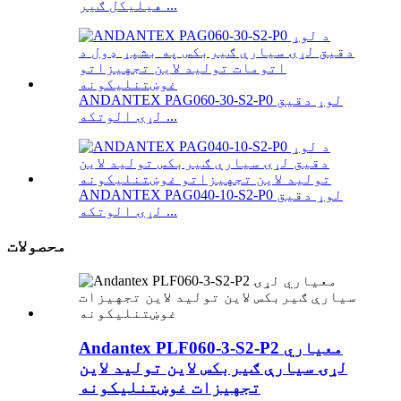
هیلیکل ګیر ...
ANDANTEX PAG060-30-S2-P0 لوړ دقیق
لړۍ الوتکه ...
ANDANTEX PAG040-10-S2-P0 لوړ دقیق
لړۍ الوتکه ...
محصولات
Andantex PLF060-3-S2-P2 معیاري
لړۍ سیارې ګیربکس لاین تولید لاین
تجهیزات غوښتنلیکونه