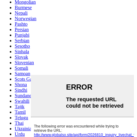
Mongolian
Burmese
Nepali
Norwegian
Pashto
Persian
Punjabi
Serbian
Sesotho
Sinhala
Slovak
Slovenian
Somali
Samoan
Scots Gaelic
Shona
Sindhi
Sundanese
Swahili
Tajik
Tamil
Telugu
Thai
Ukrainian
Urdu