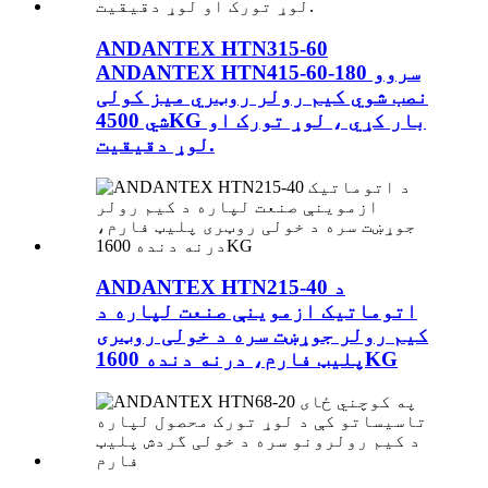
ANDANTEX HTN315-60
ANDANTEX HTN415-60-180 سروو
نصب شوي کیم رولر روټري میز کولی
شي 4500KG بار کړي ، لوړ تورک او
لوړ دقیقیت.
ANDANTEX HTN215-40 د
اتوماتیک ازموینې صنعت لپاره د
کیم رولر جوړښت سره د خولی روټری
پلیټ فارم، درنه دنده 1600KG