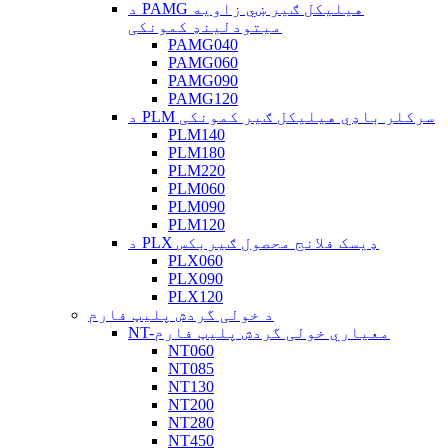
د PAMG هیلیکل ګیر ښي زاویه
میتودلینډ کمونکی
PAMG040
PAMG060
PAMG090
PAMG120
د PLM سرکلر باډي هیلیکل ګیر کمونکی
PLM140
PLM180
PLM220
PLM060
PLM090
PLM120
د PLX ډیسک فلانج محصول ګیربکس
PLX060
PLX090
PLX120
د خولی گردش پلیټ فارم
NT-معیاري خولی گردش پلیټ فارم
NT060
NT085
NT130
NT200
NT280
NT450