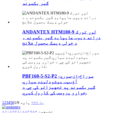
ګیر بکسونه
ANDANTEX HTM180-9 لوړ تورک
درانه ډیوټ هایپایډ ګیر بکسونه ،
د خولی ډیسک محصول فلانج
PBF160-5-S2-P2 سوراخ-ان-سوري-
آؤټپټ میتودلینډ سیارې
ګیربکسونه په تجهیزاتو کې چې د
خواړو پروسس کې کارول کیږي.
بل >
>>
پاڼه 1/9
6
5
4
3
2
1
تلیفون
+۸۶۱۸۹۳۸۱۸۸۴۹۸