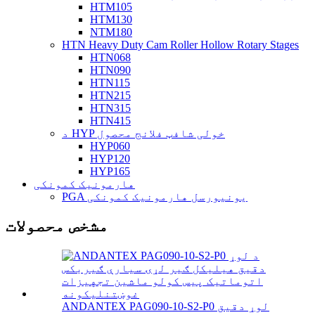
HTM105
HTM130
NTM180
HTN Heavy Duty Cam Roller Hollow Rotary Stages
HTN068
HTN090
HTN115
HTN215
HTN315
HTN415
د HYP خولی شافټ فلانج محصول
HYP060
HYP120
HYP165
هارمونیک کمونکی
PGA یونیورسل هارمونیک کمونکی
مشخص محصولات
ANDANTEX PAG090-10-S2-P0 لوړ دقیق