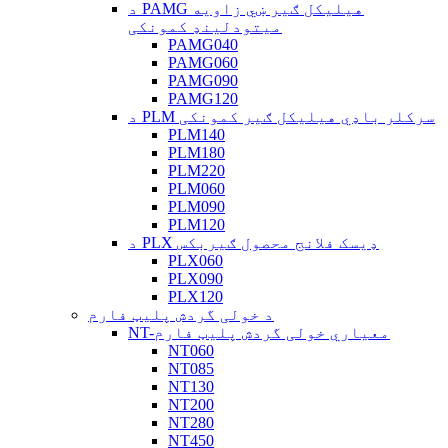
د PAMG هیلیکل ګیر ښي زاویه
میتودلینډ کمونکی
PAMG040
PAMG060
PAMG090
PAMG120
د PLM سرکلر باډي هیلیکل ګیر کمونکی
PLM140
PLM180
PLM220
PLM060
PLM090
PLM120
د PLX ډیسک فلانج محصول ګیربکس
PLX060
PLX090
PLX120
د خولی گردش پلیټ فارم
NT-معیاري خولی گردش پلیټ فارم
NT060
NT085
NT130
NT200
NT280
NT450