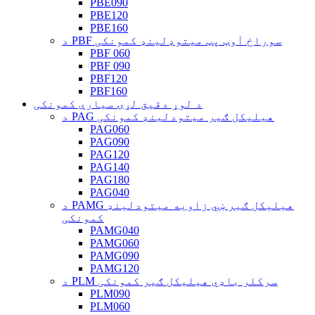
PBE090
PBE120
PBE160
د PBF سوراخ آوټ پټ میتوډلینډ کمونکی
PBF 060
PBF 090
PBF120
PBF160
د لوړ دقیق لړۍ سیارې کمونکی
د PAG هیلیکل ګیر میتودلینډ کمونکی
PAG060
PAG090
PAG120
PAG140
PAG180
PAG040
د PAMG هیلیکل ګیر ښي زاویه میتودلینډ
کمونکی
PAMG040
PAMG060
PAMG090
PAMG120
د PLM سرکلر باډي هیلیکل ګیر کمونکی
PLM090
PLM060