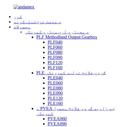
کور
د صنعت غوښتنلیکونه
محصولات
د معیاري لړۍ سیارې کمونکی
PLF Methodland Output Gearbox
PLF040
PLF060
PLF080
PLF090
PLF120
PLF160
PLE ګردي فلانج تولید کموونکی
PLE040
PLE060
PLE080
PLE090
PLE120
PLE160
د PVEA ښي زاویه ګردي فلانج محصول
کمونکی
PVEA060
PVEA090