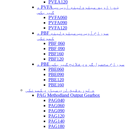
PVEA120
د PVFA ښي زاویه میتودلینډ آوټ پټ
ګیربکس
PVFA060
PVFA090
PVFA120
د PBF سوراخ آوټ پټ میتوډلینډ
کمونکی
PBF 060
PBF 090
PBF160
PBF120
د PBE سوراخ محصول ګردي فلانج ګیربکس
PBE060
PBE090
PBE120
PBE160
د لوړ دقیق لړۍ سیارې کمونکی
PAG Methodland Output Gearbox
PAG040
PAG060
PAG090
PAG120
PAG140
PAG180