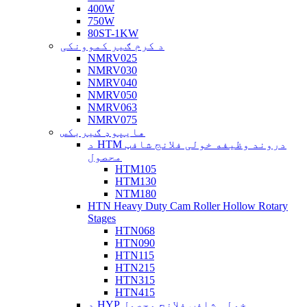
400W
750W
80ST-1KW
د کرم ګیر کموونکی
NMRV025
NMRV030
NMRV040
NMRV050
NMRV063
NMRV075
هایپوډ ګیربکس
د HTM دروند وظیفه خولی فلانج شافټ
محصول
HTM105
HTM130
NTM180
HTN Heavy Duty Cam Roller Hollow Rotary
Stages
HTN068
HTN090
HTN115
HTN215
HTN315
HTN415
د HYP خولی شافټ فلانج محصول