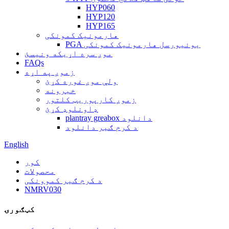
HYP060
HYP120
HYP165
هارمونیک کمونکی
PGA یونیورسل هارمونیک کمونکی
موږ سره اړیکه ونیسئ
FAQs
زموږ په اړه
ولې موږ غوره کړئ
خبرونه
زموږ کارپوریټ کلتور
ډاونلوډ کړئ
plantray greabox دانلود
د کرم ګیر دانلود
English
کور
محصولات
د کرم ګیر کموونکی
NMRV030
کټګورۍ