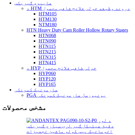
هایپوډ ګیربکس
د HTM دروند وظیفه خولی فلانج شافټ محصول
HTM105
HTM130
NTM180
HTN Heavy Duty Cam Roller Hollow Rotary Stages
HTN068
HTN090
HTN115
HTN215
HTN315
HTN415
د HYP خولی شافټ فلانج محصول
HYP060
HYP120
HYP165
هارمونیک کمونکی
PGA یونیورسل هارمونیک کمونکی
مشخص محصولات