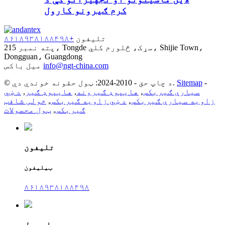
کرم ګیرونو کارول
تلیفون
+۸۶۱۸۹۳۸۱۸۸۴۹۸
پته
نمبر 215، Tongde سړک، څلورم کلي، Shijie Town،
Dongguan، Guangdong
info@ngt-china.com
میل باکس
-
Sitemap
© د چاپ حق - 2010-2024: ټول حقونه خوندي دي.
سیارې ګیربکس
,
هایپوډ ګیرونه
,
هایپوډ ګیر
,
د ښي
زاویه سیارې ګیربکس
,
د ښي زاویه ګیربکس
,
خولی شافټ
ګیربکس
,
ټول محصولات
تلیفون
ټیلیفون
۸۶۱۸۹۳۸۱۸۸۴۹۸
ای میل