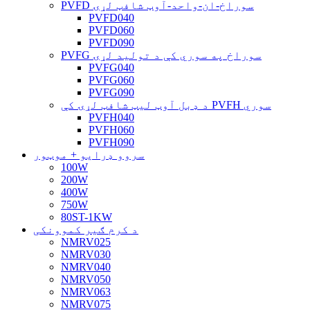
PVFD سوراخ-ان-واحد-آوټ شافټ لړۍ
PVFD040
PVFD060
PVFD090
PVFG سوراخ په سوري کې د تولید لړۍ
PVFG040
PVFG060
PVFG090
د ډبل آوټ لیټ شافټ لړۍ کې PVFH سوري
PVFH040
PVFH060
PVFH090
سروو ډرایو + موټور
100W
200W
400W
750W
80ST-1KW
د کرم ګیر کموونکی
NMRV025
NMRV030
NMRV040
NMRV050
NMRV063
NMRV075