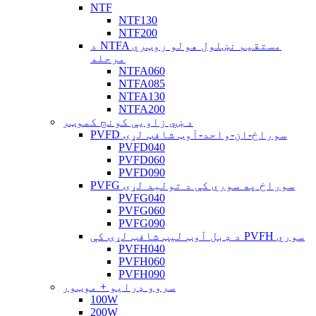
NTF
NTF130
NTF200
د NTFA مستقیم نښلول هولو روټري
مرحله
NTFA060
NTFA085
NTFA130
NTFA200
د ښي زاویې کونج کموټر
PVFD سوراخ-ان-واحد-آوټ شافټ لړۍ
PVFD040
PVFD060
PVFD090
PVFG سوراخ په سوري کې د تولید لړۍ
PVFG040
PVFG060
PVFG090
د ډبل آوټ لیټ شافټ لړۍ کې PVFH سوري
PVFH040
PVFH060
PVFH090
سروو ډرایو + موټور
100W
200W