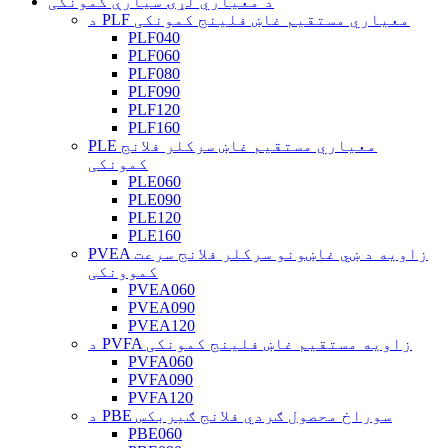
د معیاري لړۍ سیارې کمونکی
د PLF معیاري مستقیم غاښ فلینج کمونکی
PLF040
PLF060
PLF080
PLF090
PLF120
PLF160
PLE معیاري مستقیم غاښ سرکلر فلانج
کمونکی
PLE060
PLE090
PLE120
PLE160
PVEA زاویه د ښي غاښونو سرکلر فلانج سرعت
کموونکی
PVEA060
PVEA090
PVEA120
د PVFA زاویه مستقیم غاښ فلینج کمونکی
PVFA060
PVFA090
PVFA120
د PBE سوراخ محصول ګردي فلانج ګیربکس
PBE060