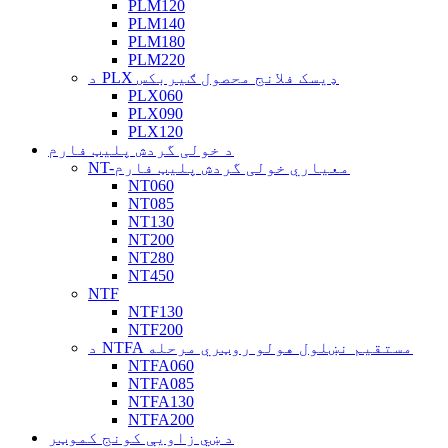
PLM120
PLM140
PLM180
PLM220
د PLX ډیسک فلانج محصول ګیربکس
PLX060
PLX090
PLX120
د خولی گردش پلیټ فارم
NT-معیاري خولی گردش پلیټ فارم
NT060
NT085
NT130
NT200
NT280
NT450
NTF
NTF130
NTF200
د NTFA مستقیم نښلول هولو روټري مرحله
NTFA060
NTFA085
NTFA130
NTFA200
د ښي زاویې کونج کموټر