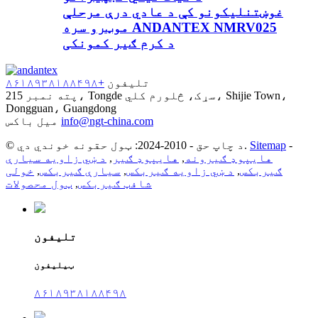
غوښتنلیکونو کې د عادي درې مرحلې
موټرو سره ANDANTEX NMRV025
د کرم ګیر کمونکی
تلیفون
+۸۶۱۸۹۳۸۱۸۸۴۹۸
پته
نمبر 215، Tongde سړک، څلورم کلي، Shijie Town،
Dongguan، Guangdong
info@ngt-china.com
میل باکس
-
Sitemap
© د چاپ حق - 2010-2024: ټول حقونه خوندي دي.
هایپوډ ګیرونه
,
هایپوډ ګیر
,
د ښي زاویه سیارې
ګیربکس
,
د ښي زاویه ګیربکس
,
سیارې ګیربکس
,
خولی
شافټ ګیربکس
,
ټول محصولات
تلیفون
ټیلیفون
۸۶۱۸۹۳۸۱۸۸۴۹۸