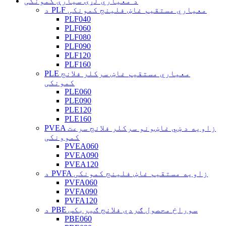
د معیاري لړۍ سیارې کمونکی
د PLF معیاري مستقیم غاښ فلینج کمونکی
PLF040
PLF060
PLF080
PLF090
PLF120
PLF160
PLE معیاري مستقیم غاښ سرکلر فلانج
کمونکی
PLE060
PLE090
PLE120
PLE160
PVEA زاویه د ښي غاښونو سرکلر فلانج سرعت
کموونکی
PVEA060
PVEA090
PVEA120
د PVFA زاویه مستقیم غاښ فلینج کمونکی
PVFA060
PVFA090
PVFA120
د PBE سوراخ محصول ګردي فلانج ګیربکس
PBE060