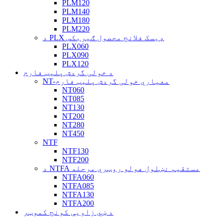
PLM120
PLM140
PLM180
PLM220
د PLX ډیسک فلانج محصول ګیربکس
PLX060
PLX090
PLX120
د خولی گردش پلیټ فارم
NT-معیاري خولی گردش پلیټ فارم
NT060
NT085
NT130
NT200
NT280
NT450
NTF
NTF130
NTF200
د NTFA مستقیم نښلول هولو روټري مرحله
NTFA060
NTFA085
NTFA130
NTFA200
د ښي زاویې کونج کموټر