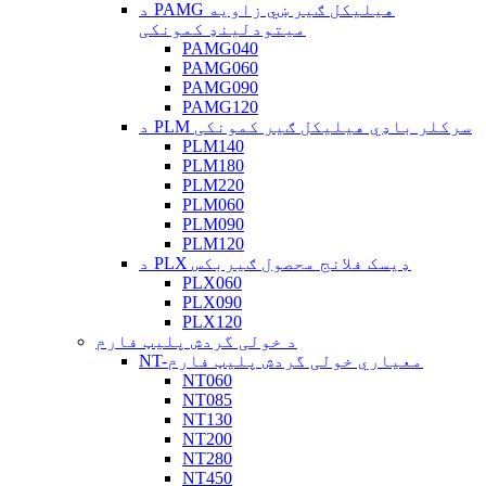
د PAMG هیلیکل ګیر ښي زاویه
میتودلینډ کمونکی
PAMG040
PAMG060
PAMG090
PAMG120
د PLM سرکلر باډي هیلیکل ګیر کمونکی
PLM140
PLM180
PLM220
PLM060
PLM090
PLM120
د PLX ډیسک فلانج محصول ګیربکس
PLX060
PLX090
PLX120
د خولی گردش پلیټ فارم
NT-معیاري خولی گردش پلیټ فارم
NT060
NT085
NT130
NT200
NT280
NT450