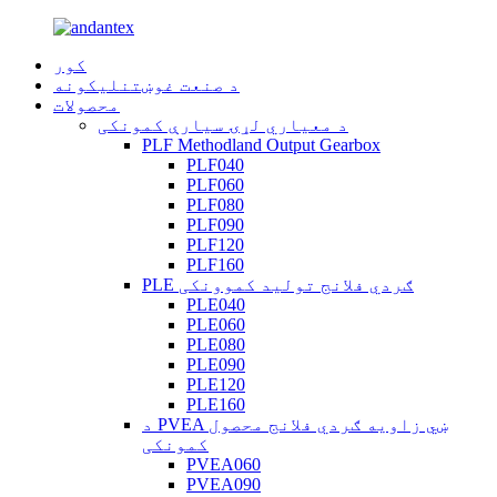
کور
د صنعت غوښتنلیکونه
محصولات
د معیاري لړۍ سیارې کمونکی
PLF Methodland Output Gearbox
PLF040
PLF060
PLF080
PLF090
PLF120
PLF160
PLE ګردي فلانج تولید کموونکی
PLE040
PLE060
PLE080
PLE090
PLE120
PLE160
د PVEA ښي زاویه ګردي فلانج محصول
کمونکی
PVEA060
PVEA090