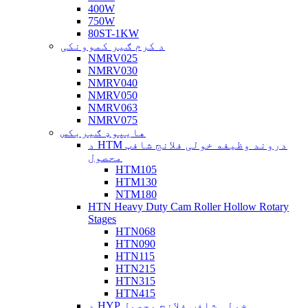
400W
750W
80ST-1KW
د کرم ګیر کموونکی
NMRV025
NMRV030
NMRV040
NMRV050
NMRV063
NMRV075
هایپوډ ګیربکس
د HTM دروند وظیفه خولی فلانج شافټ
محصول
HTM105
HTM130
NTM180
HTN Heavy Duty Cam Roller Hollow Rotary
Stages
HTN068
HTN090
HTN115
HTN215
HTN315
HTN415
د HYP خولی شافټ فلانج محصول