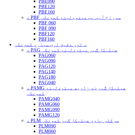
PBE090
PBE120
PBE160
د PBF سوراخ آوټ پټ میتوډلینډ کمونکی
PBF 060
PBF 090
PBF120
PBF160
د لوړ دقیق لړۍ سیارې کمونکی
د PAG هیلیکل ګیر میتودلینډ کمونکی
PAG060
PAG090
PAG120
PAG140
PAG180
PAG040
د PAMG هیلیکل ګیر ښي زاویه میتودلینډ
کمونکی
PAMG040
PAMG060
PAMG090
PAMG120
د PLM سرکلر باډي هیلیکل ګیر کمونکی
PLM090
PLM060