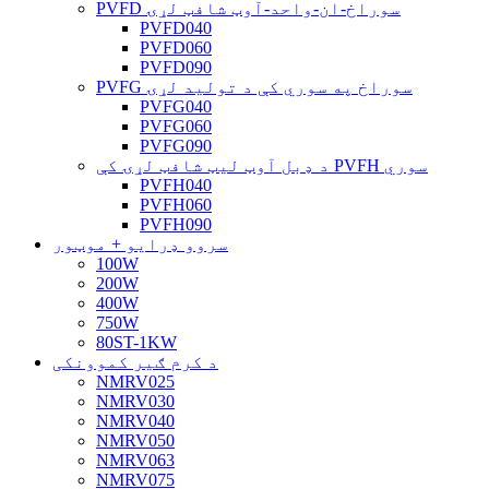
PVFD سوراخ-ان-واحد-آوټ شافټ لړۍ
PVFD040
PVFD060
PVFD090
PVFG سوراخ په سوري کې د تولید لړۍ
PVFG040
PVFG060
PVFG090
د ډبل آوټ لیټ شافټ لړۍ کې PVFH سوري
PVFH040
PVFH060
PVFH090
سروو ډرایو + موټور
100W
200W
400W
750W
80ST-1KW
د کرم ګیر کموونکی
NMRV025
NMRV030
NMRV040
NMRV050
NMRV063
NMRV075