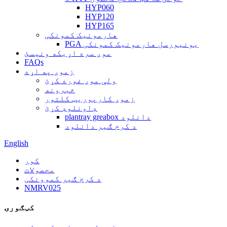
HYP060
HYP120
HYP165
هارمونیک کمونکی
PGA یونیورسل هارمونیک کمونکی
موږ سره اړیکه ونیسئ
FAQs
زموږ په اړه
ولې موږ غوره کړئ
خبرونه
زموږ کارپوریټ کلتور
ډاونلوډ کړئ
plantray greabox دانلود
د کرم ګیر دانلود
English
کور
محصولات
د کرم ګیر کموونکی
NMRV025
کټګورۍ