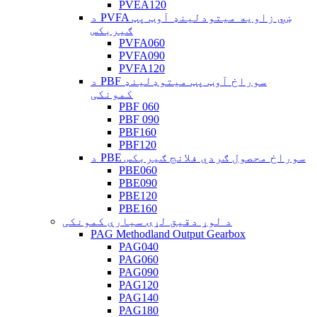
PVEA120
د PVFA ښي زاویه میتودلینډ آوټ پټ
ګیربکس
PVFA060
PVFA090
PVFA120
د PBF سوراخ آوټ پټ میتوډلینډ
کمونکی
PBF 060
PBF 090
PBF160
PBF120
د PBE سوراخ محصول ګردي فلانج ګیربکس
PBE060
PBE090
PBE120
PBE160
د لوړ دقیق لړۍ سیارې کمونکی
PAG Methodland Output Gearbox
PAG040
PAG060
PAG090
PAG120
PAG140
PAG180