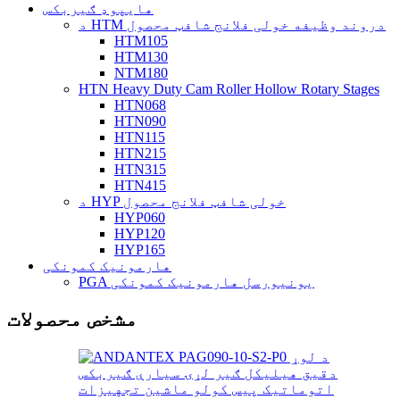
هایپوډ ګیربکس
د HTM دروند وظیفه خولی فلانج شافټ محصول
HTM105
HTM130
NTM180
HTN Heavy Duty Cam Roller Hollow Rotary Stages
HTN068
HTN090
HTN115
HTN215
HTN315
HTN415
د HYP خولی شافټ فلانج محصول
HYP060
HYP120
HYP165
هارمونیک کمونکی
PGA یونیورسل هارمونیک کمونکی
مشخص محصولات