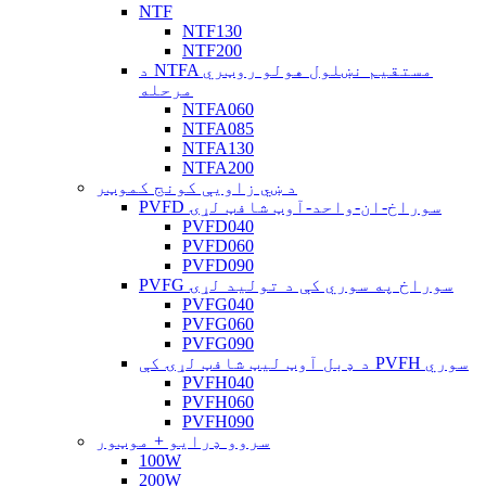
NTF
NTF130
NTF200
د NTFA مستقیم نښلول هولو روټري
مرحله
NTFA060
NTFA085
NTFA130
NTFA200
د ښي زاویې کونج کموټر
PVFD سوراخ-ان-واحد-آوټ شافټ لړۍ
PVFD040
PVFD060
PVFD090
PVFG سوراخ په سوري کې د تولید لړۍ
PVFG040
PVFG060
PVFG090
د ډبل آوټ لیټ شافټ لړۍ کې PVFH سوري
PVFH040
PVFH060
PVFH090
سروو ډرایو + موټور
100W
200W