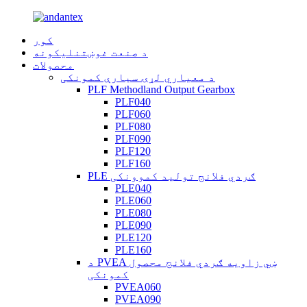
کور
د صنعت غوښتنلیکونه
محصولات
د معیاري لړۍ سیارې کمونکی
PLF Methodland Output Gearbox
PLF040
PLF060
PLF080
PLF090
PLF120
PLF160
PLE ګردي فلانج تولید کموونکی
PLE040
PLE060
PLE080
PLE090
PLE120
PLE160
د PVEA ښي زاویه ګردي فلانج محصول
کمونکی
PVEA060
PVEA090