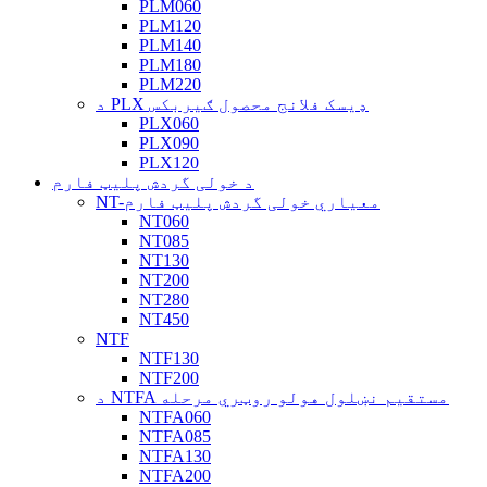
PLM060
PLM120
PLM140
PLM180
PLM220
د PLX ډیسک فلانج محصول ګیربکس
PLX060
PLX090
PLX120
د خولی گردش پلیټ فارم
NT-معیاري خولی گردش پلیټ فارم
NT060
NT085
NT130
NT200
NT280
NT450
NTF
NTF130
NTF200
د NTFA مستقیم نښلول هولو روټري مرحله
NTFA060
NTFA085
NTFA130
NTFA200