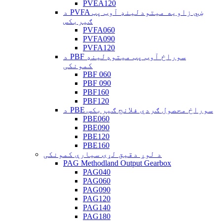
PVEA120
د PVFA ښي زاویه میتودلینډ آوټ پټ
ګیربکس
PVFA060
PVFA090
PVFA120
د PBF سوراخ آوټ پټ میتوډلینډ
کمونکی
PBF 060
PBF 090
PBF160
PBF120
د PBE سوراخ محصول ګردي فلانج ګیربکس
PBE060
PBE090
PBE120
PBE160
د لوړ دقیق لړۍ سیارې کمونکی
PAG Methodland Output Gearbox
PAG040
PAG060
PAG090
PAG120
PAG140
PAG180