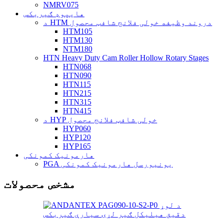
NMRV075
هایپوډ ګیربکس
د HTM دروند وظیفه خولی فلانج شافټ محصول
HTM105
HTM130
NTM180
HTN Heavy Duty Cam Roller Hollow Rotary Stages
HTN068
HTN090
HTN115
HTN215
HTN315
HTN415
د HYP خولی شافټ فلانج محصول
HYP060
HYP120
HYP165
هارمونیک کمونکی
PGA یونیورسل هارمونیک کمونکی
مشخص محصولات