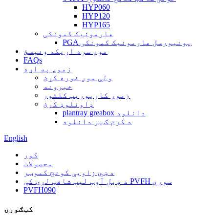
HYP060
HYP120
HYP165
هارمونیک کمونکی
PGA یونیورسل هارمونیک کمونکی
موږ سره اړیکه ونیسئ
FAQs
زموږ په اړه
ولې موږ غوره کړئ
خبرونه
زموږ کارپوریټ کلتور
ډاونلوډ کړئ
plantray greabox دانلود
د کرم ګیر دانلود
English
کور
محصولات
د ښي زاویې کونج کموټر
د ډبل آوټ لیټ شافټ لړۍ کې PVFH سوري
PVFH090
کټګورۍ