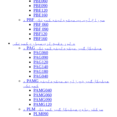
PBE060
PBE090
PBE120
PBE160
د PBF سوراخ آوټ پټ میتوډلینډ کمونکی
PBF 060
PBF 090
PBF120
PBF160
د لوړ دقیق لړۍ سیارې کمونکی
د PAG هیلیکل ګیر میتودلینډ کمونکی
PAG060
PAG090
PAG120
PAG140
PAG180
PAG040
د PAMG هیلیکل ګیر ښي زاویه میتودلینډ
کمونکی
PAMG040
PAMG060
PAMG090
PAMG120
د PLM سرکلر باډي هیلیکل ګیر کمونکی
PLM090