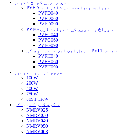
د ښي زاویې کونج کموټر
PVFD سوراخ-ان-واحد-آوټ شافټ لړۍ
PVFD040
PVFD060
PVFD090
PVFG سوراخ په سوري کې د تولید لړۍ
PVFG040
PVFG060
PVFG090
د ډبل آوټ لیټ شافټ لړۍ کې PVFH سوري
PVFH040
PVFH060
PVFH090
سروو ډرایو + موټور
100W
200W
400W
750W
80ST-1KW
د کرم ګیر کموونکی
NMRV025
NMRV030
NMRV040
NMRV050
NMRV063