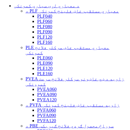
د معیاري لړۍ سیارې کمونکی
د PLF معیاري مستقیم غاښ فلینج کمونکی
PLF040
PLF060
PLF080
PLF090
PLF120
PLF160
PLE معیاري مستقیم غاښ سرکلر فلانج
کمونکی
PLE060
PLE090
PLE120
PLE160
PVEA زاویه د ښي غاښونو سرکلر فلانج سرعت
کموونکی
PVEA060
PVEA090
PVEA120
د PVFA زاویه مستقیم غاښ فلینج کمونکی
PVFA060
PVFA090
PVFA120
د PBE سوراخ محصول ګردي فلانج ګیربکس