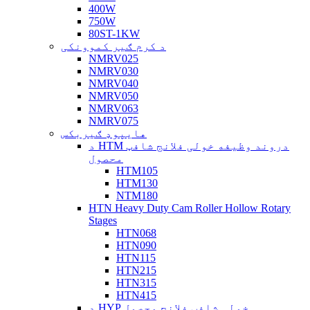
400W
750W
80ST-1KW
د کرم ګیر کموونکی
NMRV025
NMRV030
NMRV040
NMRV050
NMRV063
NMRV075
هایپوډ ګیربکس
د HTM دروند وظیفه خولی فلانج شافټ
محصول
HTM105
HTM130
NTM180
HTN Heavy Duty Cam Roller Hollow Rotary
Stages
HTN068
HTN090
HTN115
HTN215
HTN315
HTN415
د HYP خولی شافټ فلانج محصول