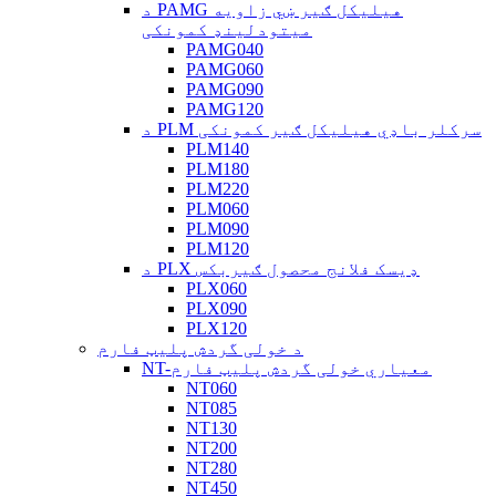
د PAMG هیلیکل ګیر ښي زاویه
میتودلینډ کمونکی
PAMG040
PAMG060
PAMG090
PAMG120
د PLM سرکلر باډي هیلیکل ګیر کمونکی
PLM140
PLM180
PLM220
PLM060
PLM090
PLM120
د PLX ډیسک فلانج محصول ګیربکس
PLX060
PLX090
PLX120
د خولی گردش پلیټ فارم
NT-معیاري خولی گردش پلیټ فارم
NT060
NT085
NT130
NT200
NT280
NT450