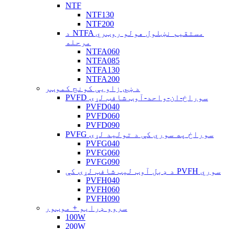
NTF
NTF130
NTF200
د NTFA مستقیم نښلول هولو روټري
مرحله
NTFA060
NTFA085
NTFA130
NTFA200
د ښي زاویې کونج کموټر
PVFD سوراخ-ان-واحد-آوټ شافټ لړۍ
PVFD040
PVFD060
PVFD090
PVFG سوراخ په سوري کې د تولید لړۍ
PVFG040
PVFG060
PVFG090
د ډبل آوټ لیټ شافټ لړۍ کې PVFH سوري
PVFH040
PVFH060
PVFH090
سروو ډرایو + موټور
100W
200W