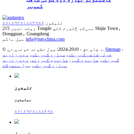
کموټر
تلیفون
+۸۶۱۸۹۳۸۱۸۸۴۹۸
پته
نمبر 215، Tongde سړک، څلورم کلي، Shijie Town،
Dongguan، Guangdong
info@ngt-china.com
میل باکس
-
Sitemap
© د چاپ حق - 2010-2024: ټول حقونه خوندي دي.
خولی شافټ ګیربکس
,
سیارې ګیربکس
,
د ښي زاویه
ګیربکس
,
هایپوډ ګیر
,
هایپوډ ګیرونه
,
د ښي زاویه
سیارې ګیربکس
,
ټول محصولات
تلیفون
ټیلیفون
۸۶۱۸۹۳۸۱۸۸۴۹۸
ای میل