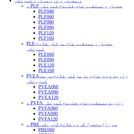
د معیاري لړۍ سیارې کمونکی
د PLF معیاري مستقیم غاښ فلینج کمونکی
PLF040
PLF060
PLF080
PLF090
PLF120
PLF160
PLE معیاري مستقیم غاښ سرکلر فلانج
کمونکی
PLE060
PLE090
PLE120
PLE160
PVEA زاویه د ښي غاښونو سرکلر فلانج سرعت
کموونکی
PVEA060
PVEA090
PVEA120
د PVFA زاویه مستقیم غاښ فلینج کمونکی
PVFA060
PVFA090
PVFA120
د PBE سوراخ محصول ګردي فلانج ګیربکس
PBE060