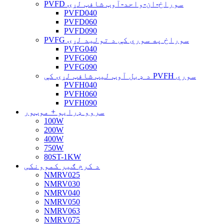
PVFD سوراخ-ان-واحد-آوټ شافټ لړۍ
PVFD040
PVFD060
PVFD090
PVFG سوراخ په سوري کې د تولید لړۍ
PVFG040
PVFG060
PVFG090
د ډبل آوټ لیټ شافټ لړۍ کې PVFH سوري
PVFH040
PVFH060
PVFH090
سروو ډرایو + موټور
100W
200W
400W
750W
80ST-1KW
د کرم ګیر کموونکی
NMRV025
NMRV030
NMRV040
NMRV050
NMRV063
NMRV075