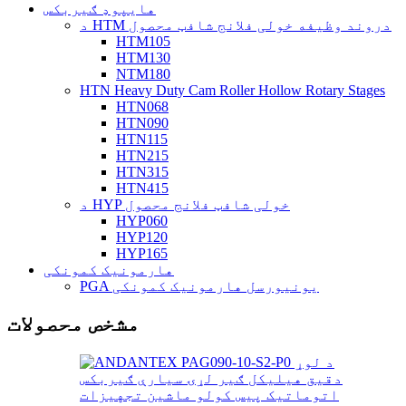
هایپوډ ګیربکس
د HTM دروند وظیفه خولی فلانج شافټ محصول
HTM105
HTM130
NTM180
HTN Heavy Duty Cam Roller Hollow Rotary Stages
HTN068
HTN090
HTN115
HTN215
HTN315
HTN415
د HYP خولی شافټ فلانج محصول
HYP060
HYP120
HYP165
هارمونیک کمونکی
PGA یونیورسل هارمونیک کمونکی
مشخص محصولات