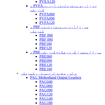
PVEA120
د PVFA ښي زاویه میتودلینډ آوټ پټ
ګیربکس
PVFA060
PVFA090
PVFA120
د PBF سوراخ آوټ پټ میتوډلینډ
کمونکی
PBF 060
PBF 090
PBF160
PBF120
د PBE سوراخ محصول ګردي فلانج ګیربکس
PBE060
PBE090
PBE120
PBE160
د لوړ دقیق لړۍ سیارې کمونکی
PAG Methodland Output Gearbox
PAG040
PAG060
PAG090
PAG120
PAG140
PAG180