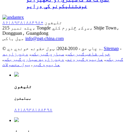
غوښتنلیکونو کې ډرایو
تلیفون
+۸۶۱۸۹۳۸۱۸۸۴۹۸
پته
نمبر 215، Tongde سړک، څلورم کلي، Shijie Town،
Dongguan، Guangdong
info@ngt-china.com
میل باکس
-
Sitemap
© د چاپ حق - 2010-2024: ټول حقونه خوندي دي.
خولی شافټ ګیربکس
,
سیارې ګیربکس
,
د ښي زاویه
ګیربکس
,
هایپوډ ګیرونه
,
د ښي زاویه سیارې ګیربکس
,
هایپوډ ګیر
,
ټول محصولات
تلیفون
ټیلیفون
۸۶۱۸۹۳۸۱۸۸۴۹۸
ای میل