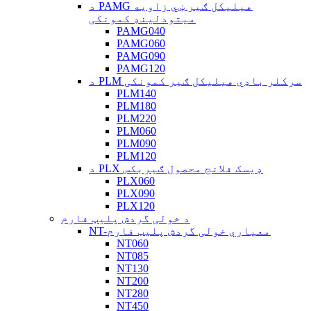
د PAMG هیلیکل ګیر ښي زاویه
میتودلینډ کمونکی
PAMG040
PAMG060
PAMG090
PAMG120
د PLM سرکلر باډي هیلیکل ګیر کمونکی
PLM140
PLM180
PLM220
PLM060
PLM090
PLM120
د PLX ډیسک فلانج محصول ګیربکس
PLX060
PLX090
PLX120
د خولی گردش پلیټ فارم
NT-معیاري خولی گردش پلیټ فارم
NT060
NT085
NT130
NT200
NT280
NT450