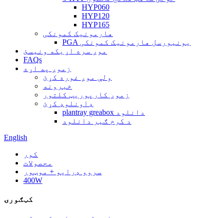
HYP060
HYP120
HYP165
هارمونیک کمونکی
PGA یونیورسل هارمونیک کمونکی
موږ سره اړیکه ونیسئ
FAQs
زموږ په اړه
ولې موږ غوره کړئ
خبرونه
زموږ کارپوریټ کلتور
ډاونلوډ کړئ
plantray greabox دانلود
د کرم ګیر دانلود
English
کور
محصولات
سروو ډرایو + موټور
400W
کټګورۍ