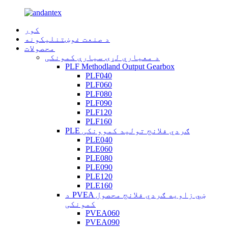
کور
د صنعت غوښتنلیکونه
محصولات
د معیاري لړۍ سیارې کمونکی
PLF Methodland Output Gearbox
PLF040
PLF060
PLF080
PLF090
PLF120
PLF160
PLE ګردي فلانج تولید کموونکی
PLE040
PLE060
PLE080
PLE090
PLE120
PLE160
د PVEA ښي زاویه ګردي فلانج محصول
کمونکی
PVEA060
PVEA090