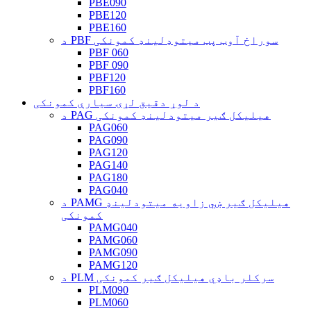
PBE090
PBE120
PBE160
د PBF سوراخ آوټ پټ میتوډلینډ کمونکی
PBF 060
PBF 090
PBF120
PBF160
د لوړ دقیق لړۍ سیارې کمونکی
د PAG هیلیکل ګیر میتودلینډ کمونکی
PAG060
PAG090
PAG120
PAG140
PAG180
PAG040
د PAMG هیلیکل ګیر ښي زاویه میتودلینډ
کمونکی
PAMG040
PAMG060
PAMG090
PAMG120
د PLM سرکلر باډي هیلیکل ګیر کمونکی
PLM090
PLM060