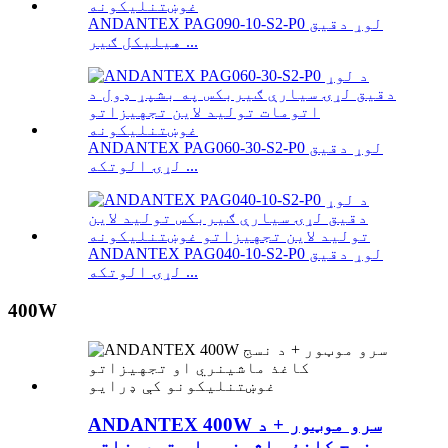
ANDANTEX PAG090-10-S2-P0 لوړ دقیق
هیلیکل ګیر ...
ANDANTEX PAG060-30-S2-P0 لوړ دقیق
لړۍ الوتکه ...
ANDANTEX PAG040-10-S2-P0 لوړ دقیق
لړۍ الوتکه ...
400W
ANDANTEX 400W سرو موټور + د
نسج کاغذ ماشینري او تجهیزاتو