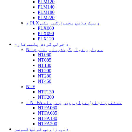
PLM120
PLM140
PLM180
PLM220
د PLX ډیسک فلانج محصول ګیربکس
PLX060
PLX090
PLX120
د خولی گردش پلیټ فارم
NT-معیاري خولی گردش پلیټ فارم
NT060
NT085
NT130
NT200
NT280
NT450
NTF
NTF130
NTF200
د NTFA مستقیم نښلول هولو روټري مرحله
NTFA060
NTFA085
NTFA130
NTFA200
د ښي زاویې کونج کموټر