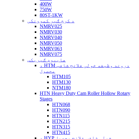
400W
750W
80ST-1KW
د کرم ګیر کموونکی
NMRV025
NMRV030
NMRV040
NMRV050
NMRV063
NMRV075
هایپوډ ګیربکس
د HTM دروند وظیفه خولی فلانج شافټ
محصول
HTM105
HTM130
NTM180
HTN Heavy Duty Cam Roller Hollow Rotary
Stages
HTN068
HTN090
HTN115
HTN215
HTN315
HTN415
د HYP خولی شافټ فلانج محصول