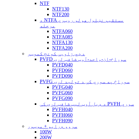
NTF
NTF130
NTF200
د NTFA مستقیم نښلول هولو روټري
مرحله
NTFA060
NTFA085
NTFA130
NTFA200
د ښي زاویې کونج کموټر
PVFD سوراخ-ان-واحد-آوټ شافټ لړۍ
PVFD040
PVFD060
PVFD090
PVFG سوراخ په سوري کې د تولید لړۍ
PVFG040
PVFG060
PVFG090
د ډبل آوټ لیټ شافټ لړۍ کې PVFH سوري
PVFH040
PVFH060
PVFH090
سروو ډرایو + موټور
100W
200W