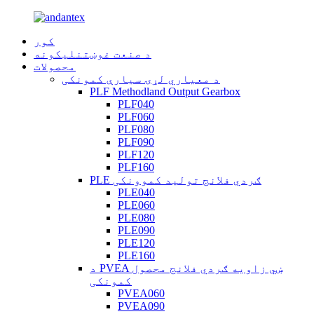
کور
د صنعت غوښتنلیکونه
محصولات
د معیاري لړۍ سیارې کمونکی
PLF Methodland Output Gearbox
PLF040
PLF060
PLF080
PLF090
PLF120
PLF160
PLE ګردي فلانج تولید کموونکی
PLE040
PLE060
PLE080
PLE090
PLE120
PLE160
د PVEA ښي زاویه ګردي فلانج محصول
کمونکی
PVEA060
PVEA090