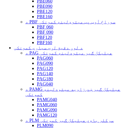
PBE060
PBE090
PBE120
PBE160
د PBF سوراخ آوټ پټ میتوډلینډ کمونکی
PBF 060
PBF 090
PBF120
PBF160
د لوړ دقیق لړۍ سیارې کمونکی
د PAG هیلیکل ګیر میتودلینډ کمونکی
PAG060
PAG090
PAG120
PAG140
PAG180
PAG040
د PAMG هیلیکل ګیر ښي زاویه میتودلینډ
کمونکی
PAMG040
PAMG060
PAMG090
PAMG120
د PLM سرکلر باډي هیلیکل ګیر کمونکی
PLM090