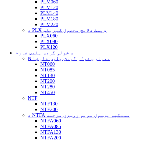
PLM060
PLM120
PLM140
PLM180
PLM220
د PLX ډیسک فلانج محصول ګیربکس
PLX060
PLX090
PLX120
د خولی گردش پلیټ فارم
NT-معیاري خولی گردش پلیټ فارم
NT060
NT085
NT130
NT200
NT280
NT450
NTF
NTF130
NTF200
د NTFA مستقیم نښلول هولو روټري مرحله
NTFA060
NTFA085
NTFA130
NTFA200