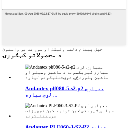
خپل پیغام دلته ولیکئ او موږ ته یې واستوئ
د محصولاتو کټګورۍ
Andantex plf080-5-s2-p2 معیاري
لړۍ سیاره ...
Andantex PLF060-3-S2-P2 معیاري