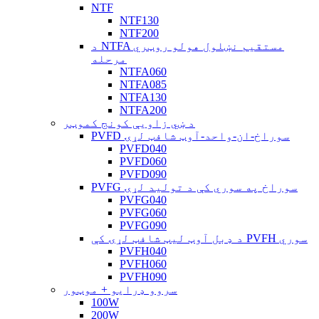
NTF
NTF130
NTF200
د NTFA مستقیم نښلول هولو روټري
مرحله
NTFA060
NTFA085
NTFA130
NTFA200
د ښي زاویې کونج کموټر
PVFD سوراخ-ان-واحد-آوټ شافټ لړۍ
PVFD040
PVFD060
PVFD090
PVFG سوراخ په سوري کې د تولید لړۍ
PVFG040
PVFG060
PVFG090
د ډبل آوټ لیټ شافټ لړۍ کې PVFH سوري
PVFH040
PVFH060
PVFH090
سروو ډرایو + موټور
100W
200W