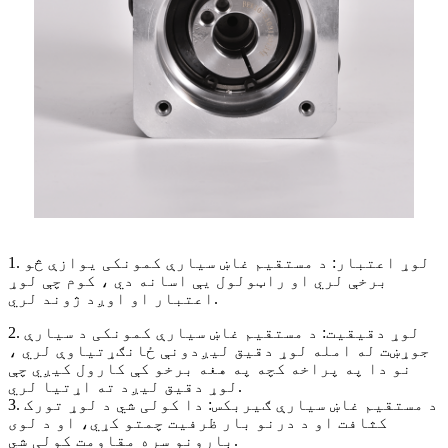
1. لوړ اعتبار: د مستقیم غاښ سیارې کمونکی یوازې څو
برخې لري او راټولول یې اسانه دي ، کوم چې لوړ
اعتبار او اوږد ژوند لري.
2. لوړ دقیقیت: د مستقیم غاښ سیارې کمونکی د سیارې
جوړښت له امله لوړ دقیق لیږدونې ځانګړتیاوې لري ،
نو دا په پراخه کچه په هغه برخو کې کارول کیږي چې
لوړ دقیق لیږد ته اړتیا لري.
3. د مستقیم غاښ سیارې ګیربکس: دا کولی شي د لوړ تورک
کثافت او د درنو بار ظرفیت چمتو کړي، او د لوی
بارونو سره مقاومت کولی شي.