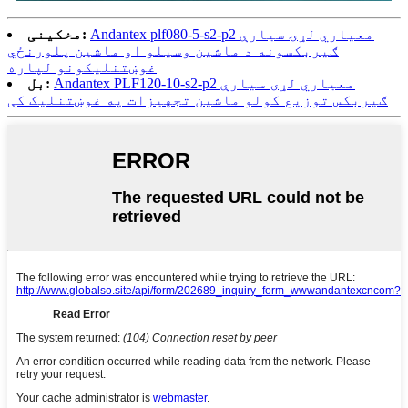
Andantex plf080-5-s2-p2 معیاري لړۍ سیارې
مخکینی:
ګیربکسونه د ماشین وسیلو او ماشین پلورنځي
غوښتنلیکونو لپاره
Andantex PLF120-10-s2-p2 معیاري لړۍ سیارې
بل:
ګیربکس توزیع کولو ماشین تجهیزات په غوښتنلیک کې