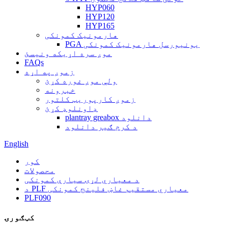
HYP060
HYP120
HYP165
هارمونیک کمونکی
PGA یونیورسل هارمونیک کمونکی
موږ سره اړیکه ونیسئ
FAQs
زموږ په اړه
ولې موږ غوره کړئ
خبرونه
زموږ کارپوریټ کلتور
ډاونلوډ کړئ
plantray greabox دانلود
د کرم ګیر دانلود
English
کور
محصولات
د معیاري لړۍ سیارې کمونکی
د PLF معیاري مستقیم غاښ فلینج کمونکی
PLF090
کټګورۍ