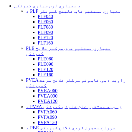
د معیاري لړۍ سیارې کمونکی
د PLF معیاري مستقیم غاښ فلینج کمونکی
PLF040
PLF060
PLF080
PLF090
PLF120
PLF160
PLE معیاري مستقیم غاښ سرکلر فلانج
کمونکی
PLE060
PLE090
PLE120
PLE160
PVEA زاویه د ښي غاښونو سرکلر فلانج سرعت
کموونکی
PVEA060
PVEA090
PVEA120
د PVFA زاویه مستقیم غاښ فلینج کمونکی
PVFA060
PVFA090
PVFA120
د PBE سوراخ محصول ګردي فلانج ګیربکس