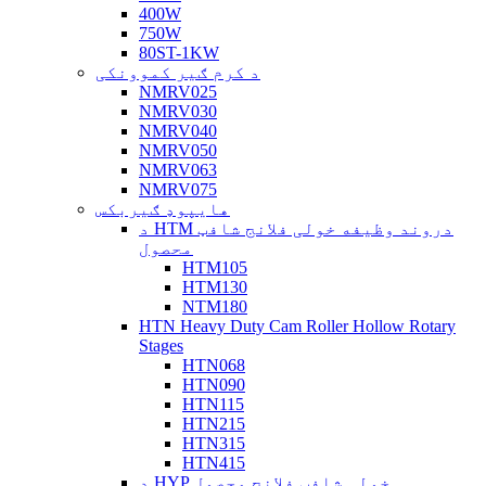
400W
750W
80ST-1KW
د کرم ګیر کموونکی
NMRV025
NMRV030
NMRV040
NMRV050
NMRV063
NMRV075
هایپوډ ګیربکس
د HTM دروند وظیفه خولی فلانج شافټ
محصول
HTM105
HTM130
NTM180
HTN Heavy Duty Cam Roller Hollow Rotary
Stages
HTN068
HTN090
HTN115
HTN215
HTN315
HTN415
د HYP خولی شافټ فلانج محصول