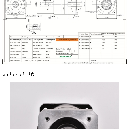
ځانګړتیاوې