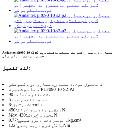
Andantex plf090-10-s2-p2 معیاري لړۍ سیارې ګیربکس صنعتي ماشینري په
تجهیزاتو غوښتنلیکونو کې
لنډ تفصیل:
د محصول نوم:
د معیاري سیارې لړۍ کمونکی
PLF090-10-S2-P2
د مادې شمیره:
د مشخصاتو سلسله:
90
د سرعت تناسب حد:
5
8arcmin
غبرګون:
450N
اعظمي رادیال ځواک:
430N
Max. محوری ځواک:
0.77kg.cm²
د نښتر ډله ایزې شیبې:
122Nm
ټاکل شوې درجه بندي: