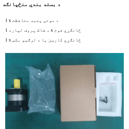
د بسته بندي منځپانګه
1 x د موتی پنبه محافظت
د شاک پروف لپاره 1 x ځانګړي فوم
1 x ځانګړي کارټن یا د لرګیو بکس