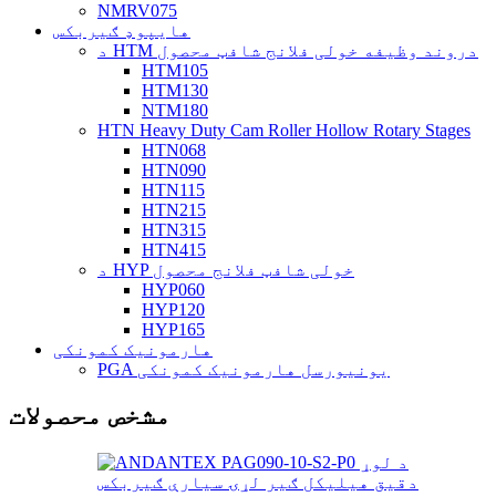
NMRV075
هایپوډ ګیربکس
د HTM دروند وظیفه خولی فلانج شافټ محصول
HTM105
HTM130
NTM180
HTN Heavy Duty Cam Roller Hollow Rotary Stages
HTN068
HTN090
HTN115
HTN215
HTN315
HTN415
د HYP خولی شافټ فلانج محصول
HYP060
HYP120
HYP165
هارمونیک کمونکی
PGA یونیورسل هارمونیک کمونکی
مشخص محصولات