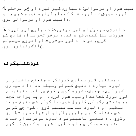
4. ټیټ شور او نرموالی: د سیارې ګیر لیږد او څو مرحلو
لیږد جوړښت د لیږد شاک کمولو لپاره غوره شوی ، نو
دا ټیټ شور او نرموالی لري.
5. د انرژۍ سپمول او لوړ موثریت: د سیارې ګیر لیږد
جوړښت منل کیدی شي د لیږد برخو تخریب او ضایع کم
کړي، نو دا د لوړ موثریت او انرژي سپمولو
ځانګړتیاوې لري.
غوښتنلیکونه
د مستقیم ګیر سیارې کمونکی د صنعتي ماشینونو
لیږد لپاره د دقیق کمولو وسیله ده. دا د سیارې
ګیر لیږد جوړښت غوره کوي ، کوم چې لوړ دقیقیت ،
لوړ تورک کثافت او ټیټ شور لري ، او په پراخه کچه
په صنعتي ډګر کې کارول شوی. دا کولی شي دقیق سرعت
تنظیم او د لیږد تناسب تنظیم کړي ، کوم چې کولی
شي مختلف کاري چاپیریال او اړتیاو سره تطابق
وکړي ، د صنعتي ماشینونو د لیږد موثریت او ثبات
ته وده ورکړي ، او د لیږد شور او کمپن کم کړي.