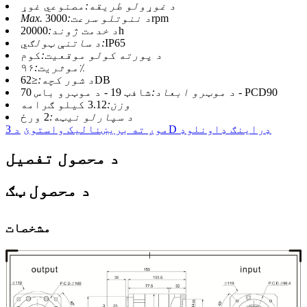
د غوړولو طریقه:
مصنوعي غوړ
3000rpm
Max. د ننوتلو سرعت:
20000h
د خدمت ژوند:
IP65
د ساتنې ټولګي:
د پورته کولو موقعیت:
کوم
۹۶٪
موثریت:
≤62DB
د شور کچه:
شافټ 19 - د موټرو باس 70 - PCD90
د موټرو ابعاد:
وزن:
3.12 کیلو ګرامه
د سپارلو نیټه:
2 ورځ
د 3D ډراینګ ډاونلوډ
موږ ته بریښنالیک واستوئ
د محصول تفصیل
د محصول ټګ
مشخصات