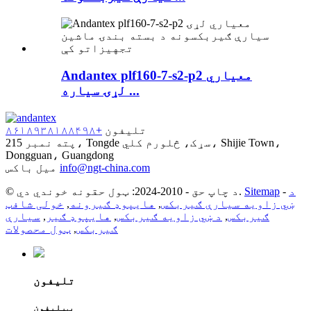
Andantex plf160-7-s2-p2 معیاري
لړۍ سیاره ...
تلیفون
+۸۶۱۸۹۳۸۱۸۸۴۹۸
پته
نمبر 215، Tongde سړک، څلورم کلي، Shijie Town،
Dongguan، Guangdong
info@ngt-china.com
میل باکس
د
-
Sitemap
© د چاپ حق - 2010-2024: ټول حقونه خوندي دي.
ښي زاویه سیارې ګیربکس
,
هایپوډ ګیرونه
,
خولی شافټ
ګیربکس
,
د ښي زاویه ګیربکس
,
هایپوډ ګیر
,
سیارې
ګیربکس
,
ټول محصولات
تلیفون
ټیلیفون