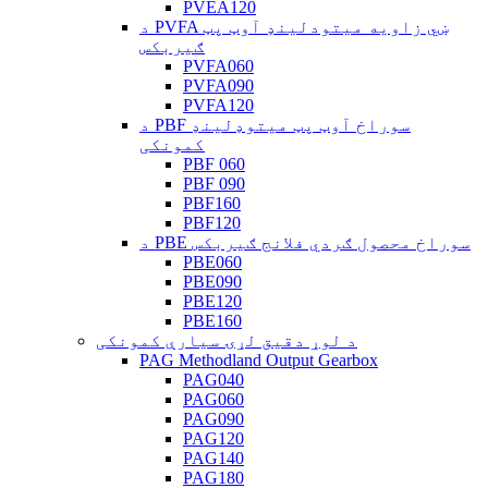
PVEA120
د PVFA ښي زاویه میتودلینډ آوټ پټ
ګیربکس
PVFA060
PVFA090
PVFA120
د PBF سوراخ آوټ پټ میتوډلینډ
کمونکی
PBF 060
PBF 090
PBF160
PBF120
د PBE سوراخ محصول ګردي فلانج ګیربکس
PBE060
PBE090
PBE120
PBE160
د لوړ دقیق لړۍ سیارې کمونکی
PAG Methodland Output Gearbox
PAG040
PAG060
PAG090
PAG120
PAG140
PAG180