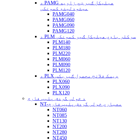
د PAMG هیلیکل ګیر ښي زاویه
میتودلینډ کمونکی
PAMG040
PAMG060
PAMG090
PAMG120
د PLM سرکلر باډي هیلیکل ګیر کمونکی
PLM140
PLM180
PLM220
PLM060
PLM090
PLM120
د PLX ډیسک فلانج محصول ګیربکس
PLX060
PLX090
PLX120
د خولی گردش پلیټ فارم
NT-معیاري خولی گردش پلیټ فارم
NT060
NT085
NT130
NT200
NT280
NT450