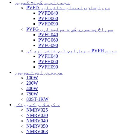
د ښي زاویې کونج کموټر
PVFD سوراخ-ان-واحد-آوټ شافټ لړۍ
PVFD040
PVFD060
PVFD090
PVFG سوراخ په سوري کې د تولید لړۍ
PVFG040
PVFG060
PVFG090
د ډبل آوټ لیټ شافټ لړۍ کې PVFH سوري
PVFH040
PVFH060
PVFH090
سروو ډرایو + موټور
100W
200W
400W
750W
80ST-1KW
د کرم ګیر کموونکی
NMRV025
NMRV030
NMRV040
NMRV050
NMRV063